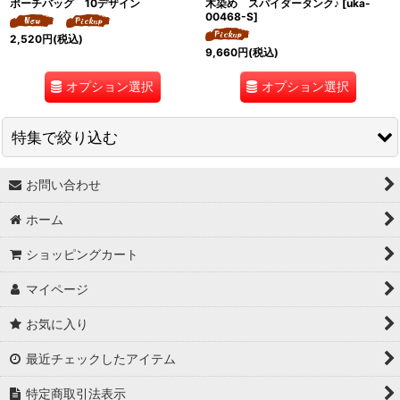
ポーチバッグ 10デザイン
木染め スパイダータンク♪
[
uka-
00468-S
]
2,520
円
(税込)
9,660
円
(税込)
オプション選択
オプション選択
特集で絞り込む
お問い合わせ
↓ 特集 ↓
ホーム
★最大６０％OFF SALE★
ショッピングカート
★BODYコレクション！
マイページ
★ukA kitchen＆Life (ukA キッチン&ライフ）
お気に入り
★Ethical Life Goods:エシカルライフ商品
最近チェックしたアイテム
★Original Select
特定商取引法表示