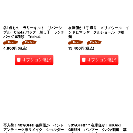
絞り込む
各1点もの ラリーキルト リバーシ
在庫僅か！手織り メリノウール イ
ブル Chota バッグ 刺し子 ランチ
ンドヒマラヤ クルショール 7種
バッグ 8種類 TrishuL
類
4,800
円
(税込)
15,400
円
(税込)
オプション選択
オプション選択
再入荷！40%OFF!! 在庫僅か インド
30%OFF!!*＊在庫僅か！HIKARI
アンティーク布リメイク ショルダー
GREEN バンブー クバヤ刺繍 草