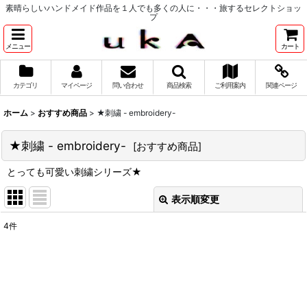
素晴らしいハンドメイド作品を１人でも多くの人に・・・旅するセレクトショッ
プ
メニュー
カート
カテゴリ
マイページ
問い合わせ
商品検索
ご利用案内
関連ページ
ホーム
>
おすすめ商品
>
★刺繍 - embroidery-
★刺繍 - embroidery-
[
おすすめ商品
]
とっても可愛い刺繍シリーズ★
表示順変更
閉じる
4
件
表示数
:
並び順
: