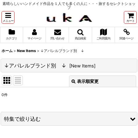
素晴らしいハンドメイド作品を１人でも多くの人に・・・旅するセレクトショッ
プ
メニュー
カート
カテゴリ
マイページ
問い合わせ
商品検索
ご利用案内
関連ページ
ホーム
>
New Items
>
↓アパレルブランド別 ↓
↓アパレルブランド別 ↓
[
New Items
]
表示順変更
閉じる
0
件
表示数
:
並び順
:
特集で絞り込む
絞り込む
↓ 特集 ↓