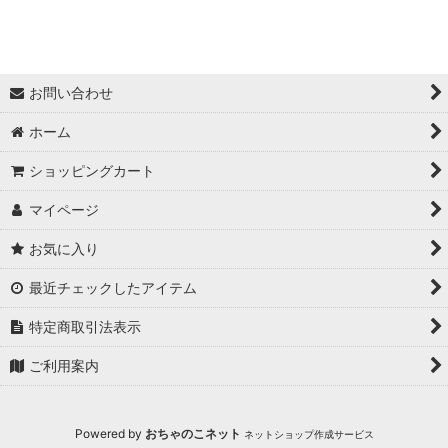
★最大６０％OFF SALE★
★BODYコレクション！
お問い合わせ
★ukA kitchen＆Life (ukA キッチン&ライフ）
ホーム
★Ethical Life Goods:エシカルライフ商品
ショッピングカート
★Original Select
マイページ
お気に入り
★Handmade ~ハンドメイド~
最近チェックしたアイテム
★プレゼントにおすすめアイテム
特定商取引法表示
★ユニセックス unisex
ご利用案内
★野外Fes＆Club Style
★YOGA
Powered by
おちゃのこネット
ネットショップ作成サービス