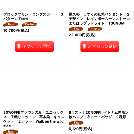
ブロックプリントロングスカート 3
屋久杉 しずくの妖精ペンダント ２
パターン Terra
デザイン レインボームーンストーン
またはラブラドライト TSUGUMI
10,780
円
(税込)
22,000
円
(税込)
オプション選択
オプション選択
30%OFF!!ブラウンのみ ユニセック
Bラスト！20%OFF!! ベトナム黒モン
ス 手織りコットン 草木染 キャス
族ヘンプ古布トートバッグ ２種類
ケット ２カラー Walk on the wild
side
5,120
円
(税込)