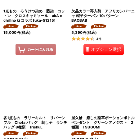
1点もの ろうけつ染め 藍染 コッ
欠品カラー再入荷！アフリカンパーニ
トン クロスキャミソール ukA x
ャ 帽子ターバン 10パターン
chill no ki コラボ
[
uka-51215
]
BAOBAB
15,000
円
(税込)
5,390
円
(税込)
4
件
オプション選択
各1点もの ラリーキルト リバーシ
屋久檜 癒しの薬草ポーションボトル
ブル Chota バッグ 刺し子 ランチ
ペンダント グリーンアメジスト 2
バッグ 8種類 TrishuL
種類 TSUGUMI