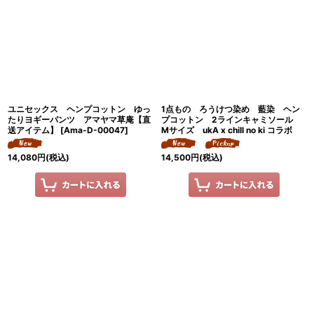
ユニセックス ヘンプコットン ゆっ
1点もの ろうけつ染め 藍染 ヘン
たりヨギーパンツ アマヤマ草庵【直
プコットン 2ラインキャミソール
送アイテム】
[
Ama-D-00047
]
Mサイズ ukA x chill no ki コラボ
14,080
円
(税込)
14,500
円
(税込)