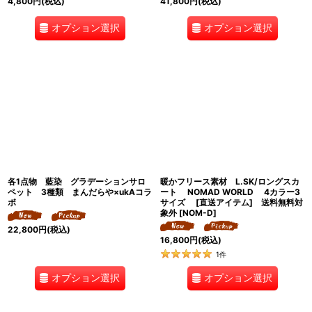
4,800
円
(税込)
41,800
円
(税込)
オプション選択
オプション選択
各1点物 藍染 グラデーションサロ
暖かフリース素材 L.SK/ロングスカ
ペット 3種類 まんだらや×ukAコラ
ート NOMAD WORLD 4カラー3
ボ
サイズ [直送アイテム] 送料無料対
象外
[
NOM-D
]
22,800
円
(税込)
16,800
円
(税込)
1
件
オプション選択
オプション選択