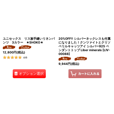
ユニセックス リス族手縫いリネンパ
20%OFF!! シルバーネックレスも付属
ンツ 3カラー ★SHOKO★
になりました！クンツァイトとクリソ
ベリルキャッツアイ シルバー925 ペ
ンダントトップ Liber minerals
[
LIV-
12,800
円
(税込)
00088
]
4
件
9,944
円
(税込)
オプション選択