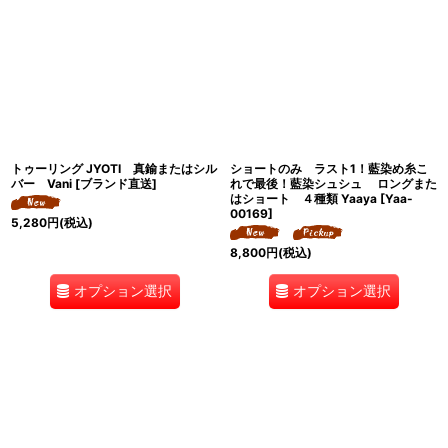
トゥーリング JYOTI 真鍮またはシル
ショートのみ ラスト1！藍染め糸こ
バー Vani [ブランド直送]
れで最後！藍染シュシュ ロングまた
はショート ４種類 Yaaya
[
Yaa-
00169
]
5,280
円
(税込)
8,800
円
(税込)
オプション選択
オプション選択