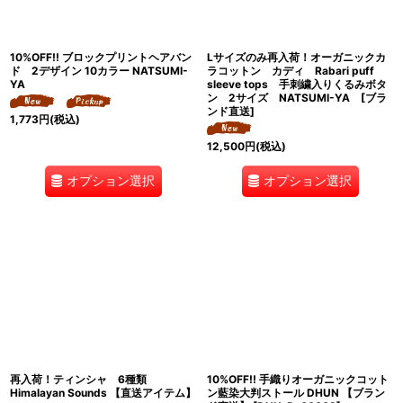
10%OFF!! ブロックプリントヘアバン
Lサイズのみ再入荷！オーガニックカ
ド 2デザイン 10カラー NATSUMI-
ラコットン カディ Rabari puff
YA
sleeve tops 手刺繍入りくるみボタ
ン 2サイズ NATSUMI-YA [ブラ
ンド直送]
1,773
円
(税込)
12,500
円
(税込)
オプション選択
オプション選択
再入荷！ティンシャ 6種類
10%OFF!! 手織りオーガニックコット
Himalayan Sounds 【直送アイテム】
ン藍染大判ストール DHUN 【ブラン