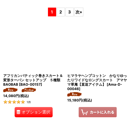
表示数
:
1
2
3
次
»
並び順
:
絞り込む
アフリカンバティック巻きスカート＆
ヒマラヤヘンプコットン かなりゆっ
変形ターバン セットアップ ５種類
たりワイドなロングスカート アマヤ
BAOBAB
[
BAO-00157
]
マ草庵【直送アイテム】
[
Ama-D-
00046
]
14,080
円
(税込)
15,180
円
(税込)
1
件
オプション選択