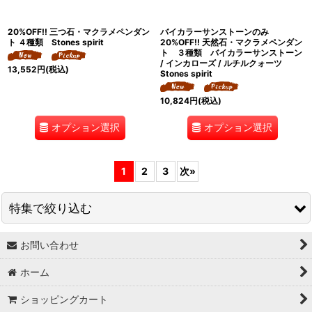
20%OFF!! 三つ石・マクラメペンダン
バイカラーサンストーンのみ
ト ４種類 Stones spirit
20%OFF!! 天然石・マクラメペンダン
ト ３種類 バイカラーサンストーン
/ インカローズ / ルチルクォーツ
13,552
円
(税込)
Stones spirit
10,824
円
(税込)
オプション選択
オプション選択
1
2
3
次
»
特集で絞り込む
お問い合わせ
↓ 特集 ↓
ホーム
★最大６０％OFF SALE★
ショッピングカート
★BODYコレクション！