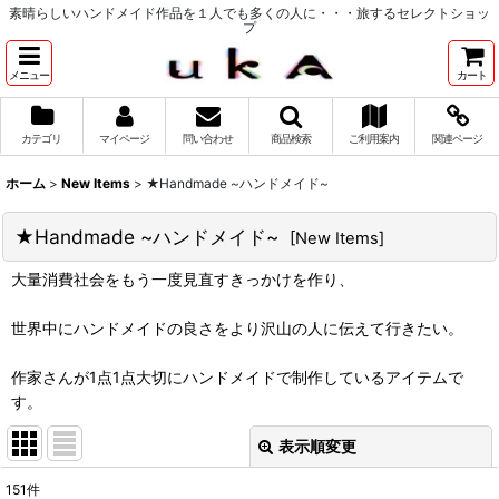
素晴らしいハンドメイド作品を１人でも多くの人に・・・旅するセレクトショッ
プ
メニュー
カート
カテゴリ
マイページ
問い合わせ
商品検索
ご利用案内
関連ページ
ホーム
>
New Items
>
★Handmade ~ハンドメイド~
★Handmade ~ハンドメイド~
[
New Items
]
大量消費社会をもう一度見直すきっかけを作り、
世界中にハンドメイドの良さをより沢山の人に伝えて行きたい。
作家さんが1点1点大切にハンドメイドで制作しているアイテムで
す。
表示順変更
閉じる
151
件