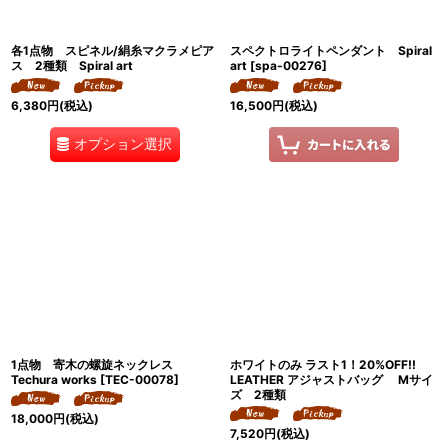
各1点物 スピネル/絹糸マクラメピア
スペクトロライトペンダント Spiral
ス 2種類 Spiral art
art
[
spa-00276
]
6,380
円
(税込)
16,500
円
(税込)
オプション選択
1点物 寄木の螺旋ネックレス
ホワイトのみ ラスト1！20%OFF!!
Techura works
[
TEC-00078
]
LEATHER アジャストバッグ Mサイ
ズ 2種類
18,000
円
(税込)
7,520
円
(税込)