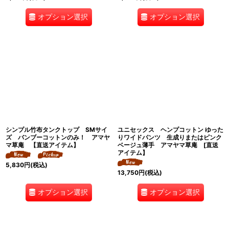
オプション選択
オプション選択
シンプル竹布タンクトップ SMサイ
ユニセックス ヘンプコットン ゆった
ズ バンブーコットンのみ！ アマヤ
りワイドパンツ 生成りまたはピンク
マ草庵 【直送アイテム】
ベージュ薄手 アマヤマ草庵 [直送
アイテム】
5,830
円
(税込)
13,750
円
(税込)
オプション選択
オプション選択