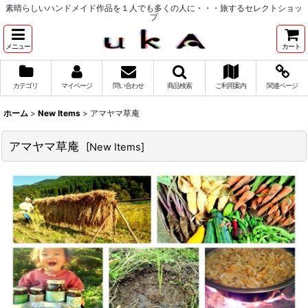
素晴らしいハンドメイド作品を１人でも多くの人に・・・旅するセレクトショッ
プ
メニュー
カート
カテゴリ
マイページ
問い合わせ
商品検索
ご利用案内
関連ページ
ホーム
>
New Items
>
アマヤマ草庵
アマヤマ草庵
[
New Items
]