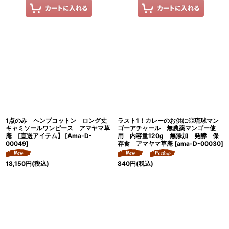
1点のみ ヘンプコットン ロング丈
ラスト1！カレーのお供に◎琉球マン
キャミソールワンピース アマヤマ草
ゴーアチャール 無農薬マンゴー使
庵 [直送アイテム】
[
Ama-D-
用 内容量120g 無添加 発酵 保
00049
]
存食 アマヤマ草庵
[
ama-D-00030
]
18,150
円
(税込)
840
円
(税込)