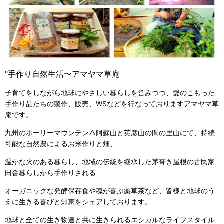
"手作り自然生活〜アマヤマ草庵
子育てをしながら地球にやさしい暮らしを営みつつ、愛のこもった
手作り品たちの製作、販売、WSなどを行なっておりますアマヤマ草
庵です。
九州のホーリーマウンテン△阿蘇山と英彦山の間の里山にて、持続
可能な自然農によるお米作りと畑、
温かな火のある暮らし、地域の伝統を継承した茅葺き屋根の古民家
田舎暮らしから手作りされる
オーガニックな発酵保存食や魂が喜ぶ薬草茶など、皆様と地球のう
えに生きる喜びと知恵をシェアしております。
地球と全ての生き物達と共に生きられるエシカルなライフスタイル