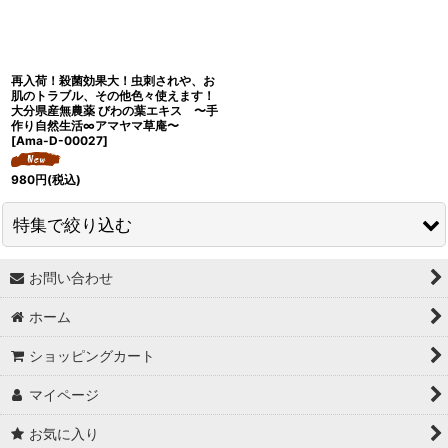
再入荷！殺菌効果大！虫刺されや、お
肌のトラブル、その他色々使えます！
大分県産無農薬 びわの葉エキス 〜手
作り自然生活∞アマヤマ草庵〜
[
Ama-D-00027
]
980
円
(税込)
特集で絞り込む
お問い合わせ
↓ 特集 ↓
ホーム
★最大６０％OFF SALE★
ショッピングカート
★BODYコレクション！
マイページ
★ukA kitchen＆Life (ukA キッチン&ライフ）
お気に入り