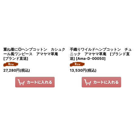
重ね着に◎ヘンプコットン カシュク
手織りワイルドヘンプコットン チュ
ール風ワンピース アマヤマ草庵
ニック アマヤマ草庵 [ブランド直
[ブランド直送]
送]
[
Ama-D-00050
]
27,280
円
(税込)
13,530
円
(税込)