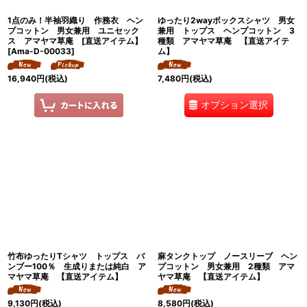
1点のみ！半袖羽織り 作務衣 ヘン
ゆったり2wayボックスシャツ 男女
プコットン 男女兼用 ユニセック
兼用 トップス ヘンプコットン 3
ス アマヤマ草庵 [直送アイテム】
種類 アマヤマ草庵 【直送アイテ
[
Ama-D-00033
]
ム】
16,940
円
(税込)
7,480
円
(税込)
オプション選択
竹布ゆったりTシャツ トップス バ
麻タンクトップ ノースリーブ ヘン
ンブー100％ 生成りまたは純白 ア
プコットン 男女兼用 2種類 アマ
マヤマ草庵 【直送アイテム】
ヤマ草庵 【直送アイテム】
9,130
円
(税込)
8,580
円
(税込)