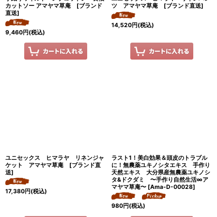
カットソー アマヤマ草庵 [ブランド
ツ アマヤマ草庵 [ブランド直送]
直送]
14,520
円
(税込)
9,460
円
(税込)
ユニセックス ヒマラヤ リネンジャ
ラスト1！美白効果＆頭皮のトラブル
ケット アマヤマ草庵 [ブランド直
に！無農薬ユキノシタエキス 手作り
送]
天然エキス 大分県産無農薬ユキノシ
タ&ドクダミ 〜手作り自然生活∞ア
マヤマ草庵〜
[
Ama-D-00028
]
17,380
円
(税込)
980
円
(税込)