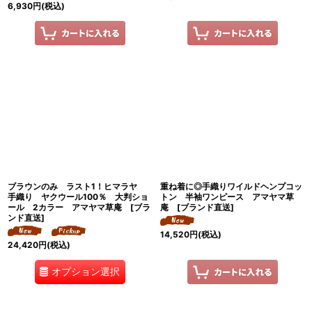
6,930
円
(税込)
ブラウンのみ ラスト1！ヒマラヤ
重ね着に◎手織りワイルドヘンプコッ
手織り ヤクウール100％ 大判ショ
トン 半袖ワンピース アマヤマ草
ール 2カラー アマヤマ草庵 [ブラ
庵 [ブランド直送]
ンド直送]
14,520
円
(税込)
24,420
円
(税込)
オプション選択