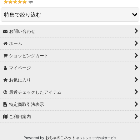
1
件
特集で絞り込む
お問い合わせ
↓ 特集 ↓
ホーム
★最大６０％OFF SALE★
ショッピングカート
★BODYコレクション！
マイページ
★ukA kitchen＆Life (ukA キッチン&ライフ）
お気に入り
★Ethical Life Goods:エシカルライフ商品
最近チェックしたアイテム
★Original Select
特定商取引法表示
★Handmade ~ハンドメイド~
ご利用案内
★プレゼントにおすすめアイテム
Powered by
おちゃのこネット
ネットショップ作成サービス
★ユニセックス unisex