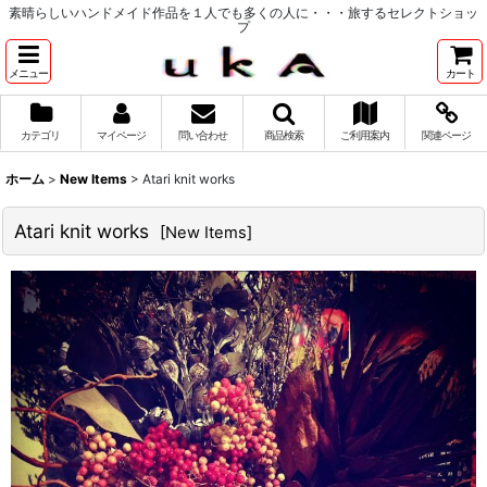
素晴らしいハンドメイド作品を１人でも多くの人に・・・旅するセレクトショッ
プ
メニュー
カート
カテゴリ
マイページ
問い合わせ
商品検索
ご利用案内
関連ページ
ホーム
>
New Items
>
Atari knit works
Atari knit works
[
New Items
]