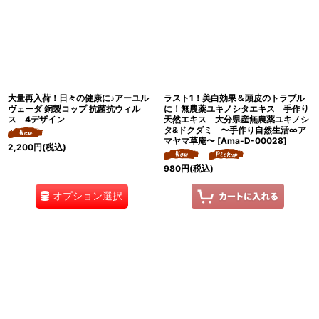
絞り込む
大量再入荷！日々の健康に♪アーユル
ラスト1！美白効果＆頭皮のトラブル
ヴェーダ 銅製コップ 抗菌抗ウィル
に！無農薬ユキノシタエキス 手作り
ス 4デザイン
天然エキス 大分県産無農薬ユキノシ
タ&ドクダミ 〜手作り自然生活∞ア
マヤマ草庵〜
[
Ama-D-00028
]
2,200
円
(税込)
980
円
(税込)
オプション選択