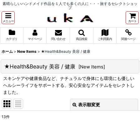
素晴らしいハンドメイド作品を１人でも多くの人に・・・旅するセレクトショッ
プ
メニュー
カート
カテゴリ
マイページ
問い合わせ
商品検索
ご利用案内
関連ページ
ホーム
>
New Items
>
★Health&Beauty 美容 / 健康
★Health&Beauty 美容 / 健康
[
New Items
]
スキンケアや健康食品など、ナチュラルで身体にも環境にも優しい
ヘルシーライフをサポートする、安心安全なアイテムをセレクトし
ました。
表示順変更
閉じる
13
件
表示数
:
並び順
: