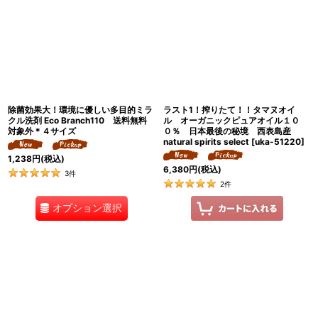
除菌効果大！環境に優しい多目的ミラ
ラスト1！搾りたて！！タマヌオイ
クル洗剤 Eco Branch110 送料無料
ル オーガニックピュアオイル１０
対象外＊４サイズ
０％ 日本最後の秘境 西表島産
natural spirits select
[
uka-51220
]
1,238
円
(税込)
6,380
円
(税込)
3
件
2
件
オプション選択