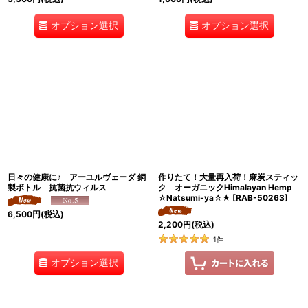
オプション選択
オプション選択
日々の健康に♪ アーユルヴェーダ 銅
作りたて！大量再入荷！麻炭スティッ
製ボトル 抗菌抗ウィルス
ク オーガニックHimalayan Hemp
☆Natsumi-ya☆★
[
RAB-50263
]
6,500
円
(税込)
2,200
円
(税込)
1
件
オプション選択