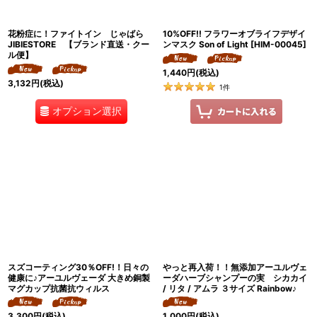
花粉症に！ファイトイン じゃばら
10%OFF!! フラワーオブライフデザイ
JIBIESTORE 【ブランド直送・クー
ンマスク Son of Light
[
HIM-00045
]
ル便】
1,440
円
(税込)
3,132
円
(税込)
1
件
オプション選択
スズコーティング30％OFF!！日々の
やっと再入荷！！無添加アーユルヴェ
健康に♪アーユルヴェーダ 大きめ銅製
ーダハーブシャンプーの実 シカカイ
マグカップ抗菌抗ウィルス
/ リタ / アムラ ３サイズ Rainbow♪
3,300
円
(税込)
1,000
円
(税込)