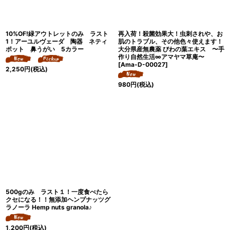
10%OF!緑アウトレットのみ ラスト
再入荷！殺菌効果大！虫刺されや、お
1！アーユルヴェーダ 陶器 ネティ
肌のトラブル、その他色々使えます！
ポット 鼻うがい 5カラー
大分県産無農薬 びわの葉エキス 〜手
作り自然生活∞アマヤマ草庵〜
[
Ama-D-00027
]
2,250
円
(税込)
980
円
(税込)
500gのみ ラスト１！一度食べたら
クセになる！！無添加ヘンプナッツグ
ラノーラ Hemp nuts granola♪
1,200
円
(税込)