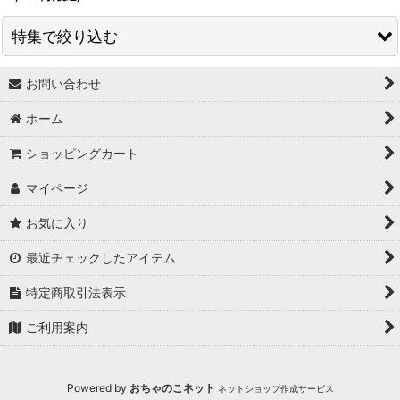
特集で絞り込む
お問い合わせ
↓ 特集 ↓
ホーム
★最大６０％OFF SALE★
ショッピングカート
★BODYコレクション！
マイページ
★ukA kitchen＆Life (ukA キッチン&ライフ）
お気に入り
★Ethical Life Goods:エシカルライフ商品
最近チェックしたアイテム
★Original Select
特定商取引法表示
★Handmade ~ハンドメイド~
ご利用案内
★プレゼントにおすすめアイテム
Powered by
おちゃのこネット
ネットショップ作成サービス
★ユニセックス unisex