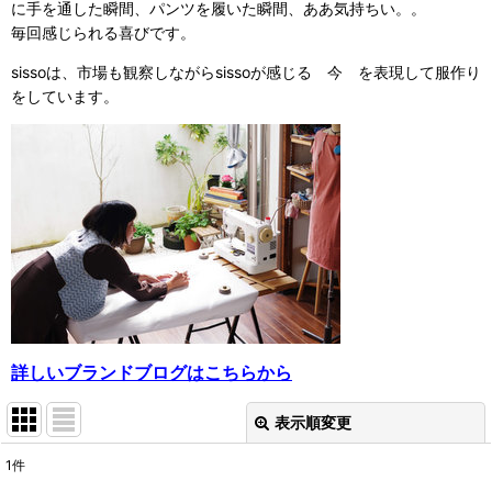
に手を通した瞬間、パンツを履いた瞬間、ああ気持ちい。。
毎回感じられる喜びです。
sissoは、市場も観察しながらsissoが感じる 今 を表現して服作り
をしています。
詳しいブランドブログはこちらから
表示順変更
閉じる
1
件
表示数
: