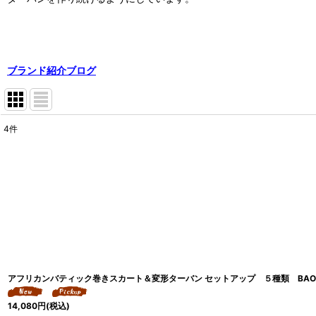
ブランド紹介ブログ
4
件
表示数
:
並び順
:
アフリカンバティック巻きスカート＆変形ターバン セットアップ ５種類 BAO
14,080
円
(税込)