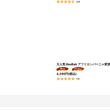
4
件
大人気 BaoBab アフリカンパーニャ変
4,290
円
(税込)
1
件