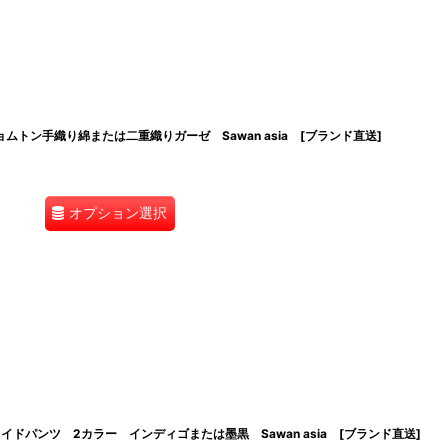
トン手織り綿または二重織りガーゼ Sawan asia [ブランド直送]
オプション選択
ドパンツ 2カラー インディゴまたは墨黒 Sawan asia [ブランド直送]