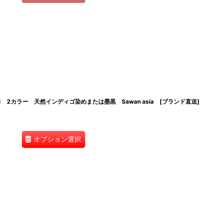
 2カラー 天然インディゴ染めまたは墨黒 Sawan asia [ブランド直送]
オプション選択