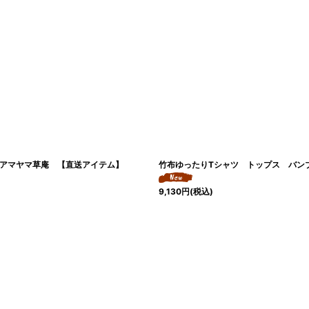
 アマヤマ草庵 【直送アイテム】
竹布ゆったりTシャツ トップス バン
9,130
円
(税込)