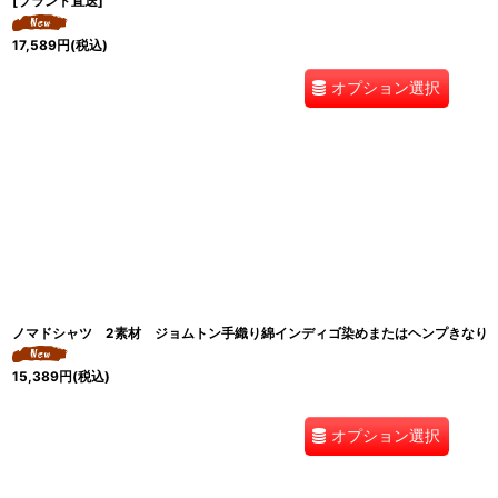
[ブランド直送]
17,589
円
(税込)
オプション選択
ノマドシャツ 2素材 ジョムトン手織り綿インディゴ染めまたはヘンプきなり Sawa
15,389
円
(税込)
オプション選択