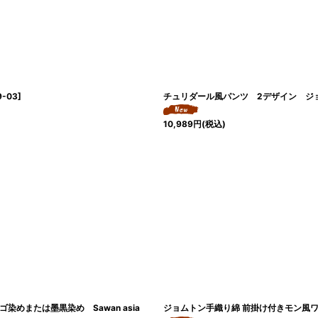
9-03
]
チュリダール風パンツ 2デザイン ジョム
10,989
円
(税込)
めまたは墨黒染め Sawan asia
ジョムトン手織り綿 前掛け付きモン風ワイ