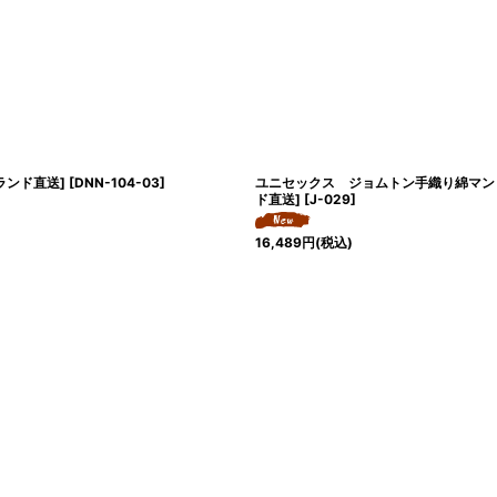
ランド直送]
[
DNN-104-03
]
ユニセックス ジョムトン手織り綿マント風
ド直送]
[
J-029
]
16,489
円
(税込)