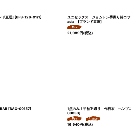
ンド直送]
[
BFS-126-01/1
]
ユニセックス ジョムトン手織り綿コサ
asia [ブランド直送]
21,989
円
(税込)
BAB
[
BAO-00157
]
1点のみ！半袖羽織り 作務衣 ヘンプ
00033
]
16,940
円
(税込)