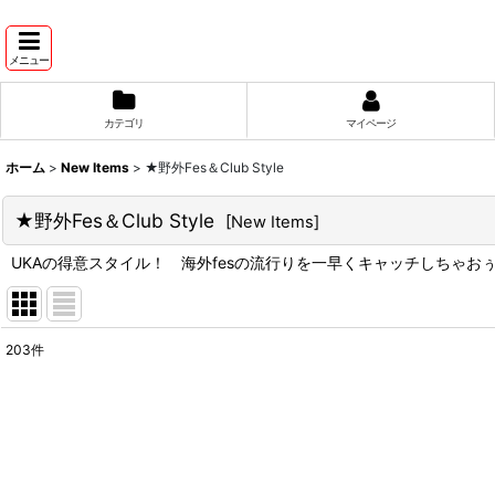
メニュー
カテゴリ
マイページ
ホーム
>
New Items
>
★野外Fes＆Club Style
★野外Fes＆Club Style
[
New Items
]
UKAの得意スタイル！ 海外fesの流行りを一早くキャッチしちゃお
203
件
表示数
:
並び順
: