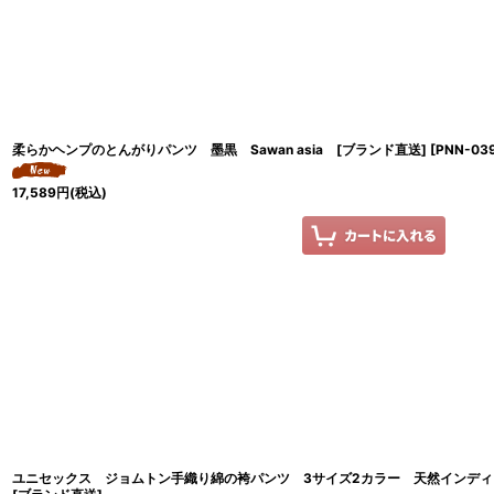
柔らかヘンプのとんがりパンツ 墨黒 Sawan asia [ブランド直送]
[
PNN-03
17,589
円
(税込)
ユニセックス ジョムトン手織り綿の袴パンツ 3サイズ2カラー 天然インディゴ染