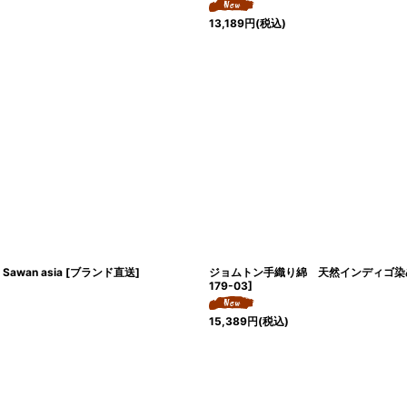
13,189
円
(税込)
n asia [ブランド直送]
ジョムトン手織り綿 天然インディゴ染め 
179-03
]
15,389
円
(税込)