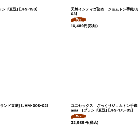
ランド直送]
[
JFS-193
]
天然インディゴ染め ジョムトン手織り綿の
03
]
16,489
円
(税込)
ブランド直送]
[
JHM-008-02
]
ユニセックス ざっくりジョムトン手織
asia [ブランド直送]
[
JFS-175-03
]
32,989
円
(税込)