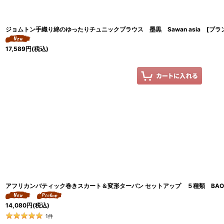
ジョムトン手織り綿のゆったりチュニックブラウス 墨黒 Sawan asia [ブラ
17,589
円
(税込)
アフリカンバティック巻きスカート＆変形ターバン セットアップ ５種類 BAO
14,080
円
(税込)
1
件