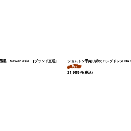
Sawan asia [ブランド直送]
ジョムトン手織り綿のロングドレス No.1
21,989
円
(税込)