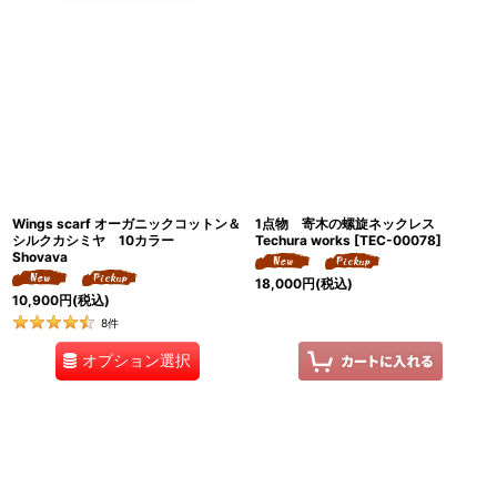
Wings scarf オーガニックコットン＆
1点物 寄木の螺旋ネックレス
シルクカシミヤ 10カラー
Techura works
[
TEC-00078
]
Shovava
18,000
円
(税込)
10,900
円
(税込)
8
件
オプション選択