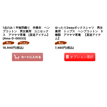
絞り込む
1点のみ！半袖羽織り 作務衣 ヘン
ゆったり2wayボックスシャツ 男女
プコットン 男女兼用 ユニセック
兼用 トップス ヘンプコットン 3
ス アマヤマ草庵 [直送アイテム】
種類 アマヤマ草庵 【直送アイテ
[
Ama-D-00033
]
ム】
16,940
円
(税込)
7,480
円
(税込)
オプション選択