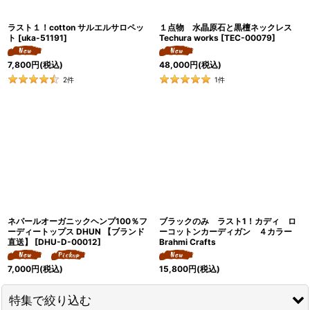
ラスト１！cotton サルエルサロペッ
１点物 水晶原石と黒檀ネックレス
ト
[
uka-51191
]
Techura works
[
TEC-00079
]
7,800
円
(税込)
48,000
円
(税込)
2
件
1
件
ネパールオーガニックヘンプ100％フ
ブラックのみ ラスト1！カディ ロ
ーディートップス DHUN 【ブランド
ーコットンカーディガン ４カラー
直送】
[
DHU-D-00012
]
Brahmi Crafts
7,000
円
(税込)
15,800
円
(税込)
特集で絞り込む