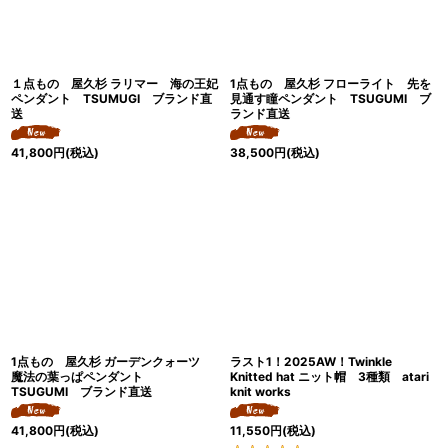
１点もの 屋久杉 ラリマー 海の王妃
1点もの 屋久杉 フローライト 先を
ペンダント TSUMUGI ブランド直
見通す瞳ペンダント TSUGUMI ブ
送
ランド直送
41,800
円
(税込)
38,500
円
(税込)
1点もの 屋久杉 ガーデンクォーツ
ラスト1！2025AW！Twinkle
魔法の葉っぱペンダント
Knitted hat ニット帽 3種類 atari
TSUGUMI ブランド直送
knit works
41,800
円
(税込)
11,550
円
(税込)