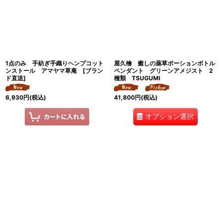
1点のみ 手紡ぎ手織りヘンプコット
屋久檜 癒しの薬草ポーションボトル
ンストール アマヤマ草庵 [ブラン
ペンダント グリーンアメジスト 2
ド直送]
種類 TSUGUMI
6,930
円
(税込)
41,800
円
(税込)
オプション選択