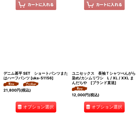
デニム甚平 SET ショートパンツまた
ユニセックス 長袖Ｔシャツべんがら
はハーフパンツ
[
uka-51156
]
染め/カンムリワシ L / XL / XXL ま
んだらや [ブランド直送]
21,800
円
(税込)
12,000
円
(税込)
オプション選択
オプション選択