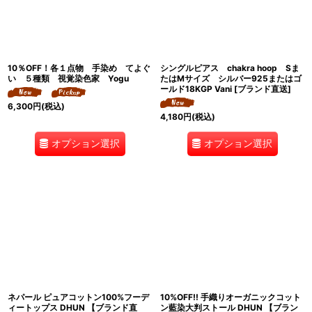
10％OFF！各１点物 手染め てよぐ
シングルピアス chakra hoop Sま
い ５種類 視覚染色家 Yogu
たはMサイズ シルバー925またはゴ
ールド18KGP Vani [ブランド直送]
6,300
円
(税込)
4,180
円
(税込)
オプション選択
オプション選択
ネパール ピュアコットン100%フーデ
10%OFF!! 手織りオーガニックコット
ィートップス DHUN 【ブランド直
ン藍染大判ストール DHUN 【ブラン