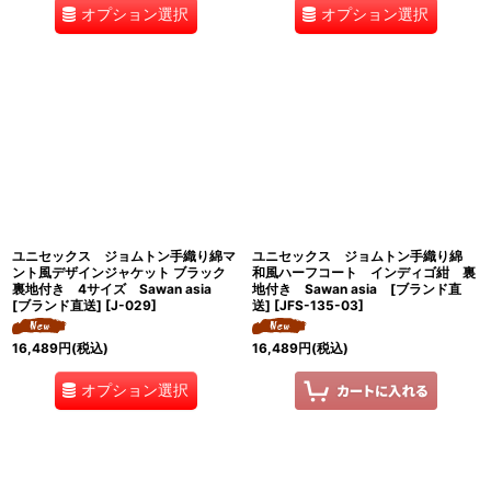
オプション選択
オプション選択
ユニセックス ジョムトン手織り綿マ
ユニセックス ジョムトン手織り綿
ント風デザインジャケット ブラック
和風ハーフコート インディゴ紺 裏
裏地付き 4サイズ Sawan asia
地付き Sawan asia [ブランド直
[ブランド直送]
[
J-029
]
送]
[
JFS-135-03
]
16,489
円
(税込)
16,489
円
(税込)
オプション選択