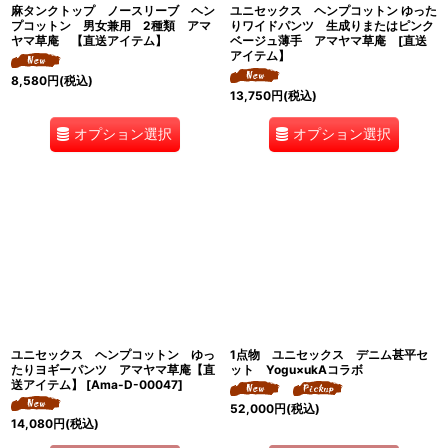
麻タンクトップ ノースリーブ ヘン
ユニセックス ヘンプコットン ゆった
プコットン 男女兼用 2種類 アマ
りワイドパンツ 生成りまたはピンク
ヤマ草庵 【直送アイテム】
ベージュ薄手 アマヤマ草庵 [直送
アイテム】
8,580
円
(税込)
13,750
円
(税込)
オプション選択
オプション選択
ユニセックス ヘンプコットン ゆっ
1点物 ユニセックス デニム甚平セ
たりヨギーパンツ アマヤマ草庵【直
ット Yogu×ukAコラボ
送アイテム】
[
Ama-D-00047
]
52,000
円
(税込)
14,080
円
(税込)