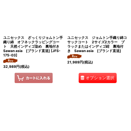
ユニセックス ざっくりジョムトン手
ユニセックス ジョムトン手織り綿コ
織り綿 オフネックラッピングコー
サックコート 2サイズ2カラー ブ
ト 天然インディゴ染め 裏地付き
ラックまたはインディゴ紺 裏地付
Sawan asia [ブランド直送]
[
JFS-
き Sawan asia [ブランド直送]
175-03
]
21,989
円
(税込)
32,989
円
(税込)
オプション選択