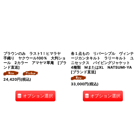
ブラウンのみ ラスト1！ヒマラヤ
各１点もの リバーシブル ヴィンテ
手織り ヤクウール100％ 大判ショ
ージカンタキルト ラリーキルト ユ
ール 2カラー アマヤマ草庵 [ブラ
ニセックス パイピングジャケット
ンド直送]
4種類 MまたはXL NATSUMI-YA
[ブランド直送]
24,420
円
(税込)
33,000
円
(税込)
オプション選択
オプション選択