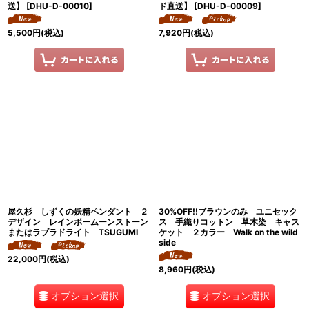
送】
[
DHU-D-00010
]
ド直送】
[
DHU-D-00009
]
5,500
円
(税込)
7,920
円
(税込)
屋久杉 しずくの妖精ペンダント ２
30%OFF!!ブラウンのみ ユニセック
デザイン レインボームーンストーン
ス 手織りコットン 草木染 キャス
またはラブラドライト TSUGUMI
ケット ２カラー Walk on the wild
side
22,000
円
(税込)
8,960
円
(税込)
オプション選択
オプション選択