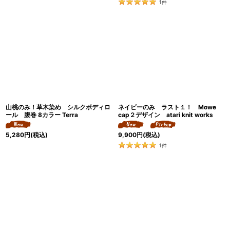
1
件
山桃のみ！草木染め シルクボディロ
ネイビーのみ ラスト１！ Mowe
ール 腹巻 8カラー Terra
cap２デザイン atari knit works
5,280
円
(税込)
9,900
円
(税込)
1
件