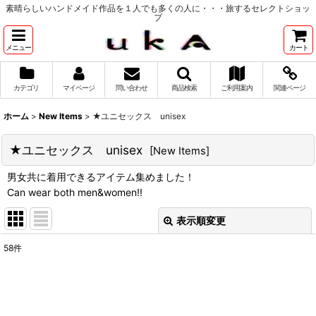
素晴らしいハンドメイド作品を１人でも多くの人に・・・旅するセレクトショッ
プ
メニュー
カート
カテゴリ
マイページ
問い合わせ
商品検索
ご利用案内
関連ページ
ホーム
>
New Items
>
★ユニセックス unisex
★ユニセックス unisex
[
New Items
]
男女共に着用できるアイテム集めました！
Can wear both men&women!!
表示順変更
閉じる
58
件
表示数
:
並び順
: