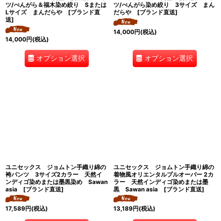
ツ/べんがら＆福木染め絞り Sまたは
ツ/べんがら染め絞り 3サイズ まん
Lサイズ まんだらや [ブランド直
だらや [ブランド直送]
送]
14,000
円
(税込)
14,000
円
(税込)
オプション選択
オプション選択
ユニセックス ジョムトン手織り綿の
ユニセックス ジョムトン手織り綿の
袴パンツ 3サイズ2カラー 天然イ
着物風オリエンタルプルオーバー 2カ
ンディゴ染めまたは墨黒染め Sawan
ラー 天然インディゴ染めまたは墨
asia [ブランド直送]
黒 Sawan asia [ブランド直送]
17,589
円
(税込)
13,189
円
(税込)