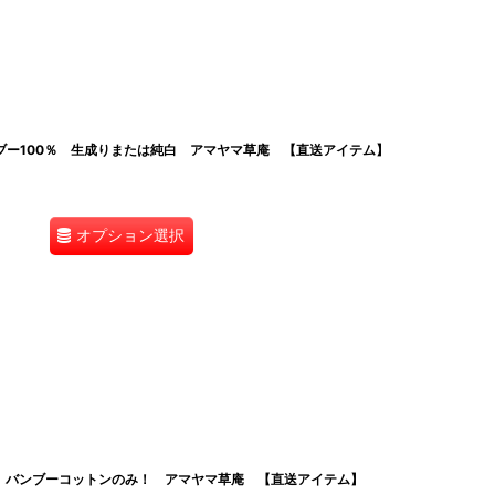
ブー100％ 生成りまたは純白 アマヤマ草庵 【直送アイテム】
オプション選択
 バンブーコットンのみ！ アマヤマ草庵 【直送アイテム】