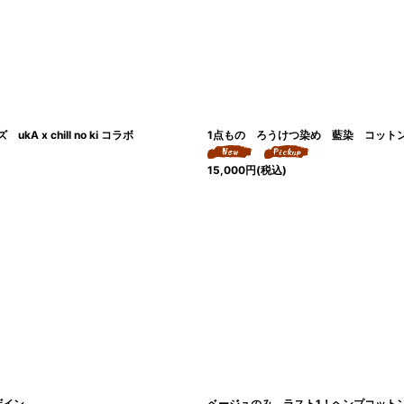
 chill no ki コラボ
1点もの ろうけつ染め 藍染 コットン クロス
15,000
円
(税込)
ザイン
ベージュのみ ラスト1！ヘンプコットン 