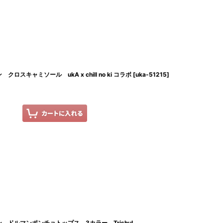
キャミソール ukA x chill no ki コラボ
[
uka-51215
]
ドルマンポンチョトップス 3カラー TrishuL