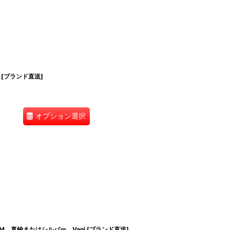
 [ブランド直送]
オプション選択
たはM 真鍮またはシルバー Vani [ブランド直送]