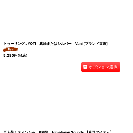
トゥーリング JYOTI 真鍮またはシルバー Vani [ブランド直送]
5,280
円
(税込)
オプション選択
再入荷！ティンシャ 6種類 Himalayan Sounds 【直送アイテム】