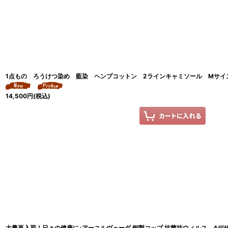
1点もの ろうけつ染め 藍染 ヘンプコットン 2ラインキャミソール Mサイズ ukA x
14,500
円
(税込)
大量再入荷！日々の健康に♪アーユルヴェーダ 銅製コップ 抗菌抗ウィルス 4デ