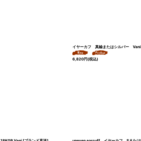
イヤーカフ 真鍮またはシルバー Vani
6,820
円
(税込)
KGP Vani [ブランド直送]
uneven earcuff イヤーカフ Sま