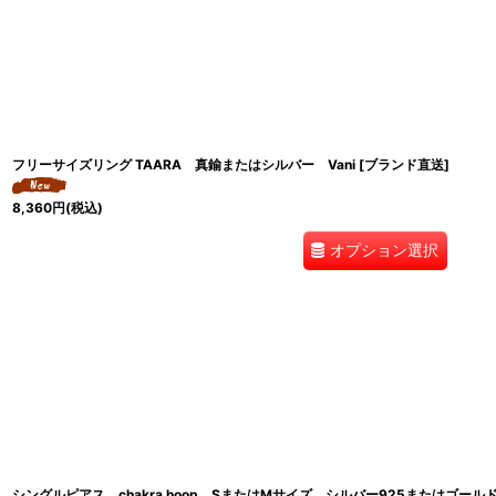
フリーサイズリング TAARA 真鍮またはシルバー Vani [ブランド直送]
8,360
円
(税込)
オプション選択
シングルピアス chakra hoop SまたはMサイズ シルバー925またはゴールド18