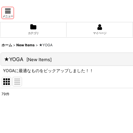
メニュー
カテゴリ
マイページ
ホーム
>
New Items
>
★YOGA
★YOGA
[
New Items
]
YOGAに最適なものをピックアップしました！！
79
件
表示数
:
並び順
: