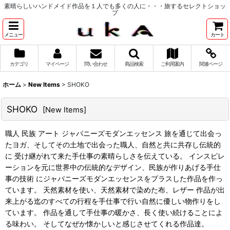
素晴らしいハンドメイド作品を１人でも多くの人に・・・旅するセレクトショッ
プ
メニュー
カート
カテゴリ
マイページ
問い合わせ
商品検索
ご利用案内
関連ページ
ホーム
>
New Items
>
SHOKO
SHOKO
[
New Items
]
職人 民族 アート ジャパニーズモダンエッセンス 旅を通じて出会っ
たヨガ、そしてその土地で出会った職人、自然と共に共存し伝統的
に 受け継がれて来た手仕事の素晴らしさを伝えている。 インスピレ
ーションを元に世界中の伝統的なデザイン、民族が作りあげる手仕
事の技術 にジャパニーズモダンエッセンスをプラスした作品を作っ
ています。 天然素材を使い、天然素材で染めた布、レザー 作品が出
来上がる迄のすべての行程を手仕事で行い自然に優しい物作りをし
ています。 作品を通して手仕事の暖かさ、長く使い続けることによ
る味わい。 そしてなぜか懐かしいと感じさせてくれる作品達。