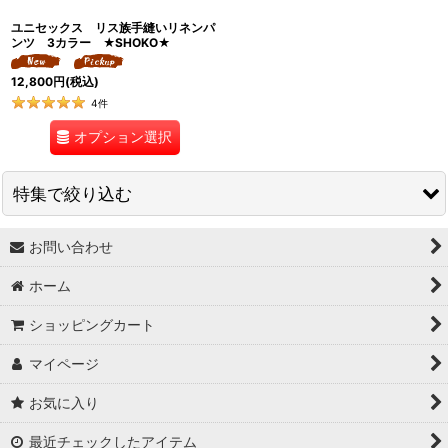
ユニセックス リス族手縫いリネンパ
ンツ 3カラー ★SHOKO★
12,800
円
(税込)
4
件
オプション選択
特集で絞り込む
お問い合わせ
↓ 特集 ↓
ホーム
★最大６０％OFF SALE★
ショッピングカート
★BODYコレクション！
マイページ
★ukA kitchen＆Life (ukA キッチン&ライフ）
お気に入り
★Ethical Life Goods:エシカルライフ商品
最近チェックしたアイテム