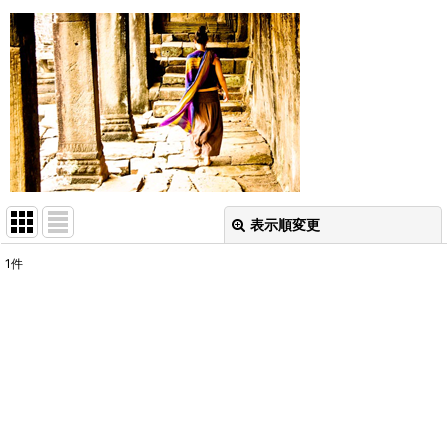
表示順変更
閉じる
1
件
表示数
:
並び順
:
絞り込む