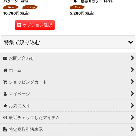
パターン Terra
ール 腹巻 8カラー Terra
10,780
円
(税込)
5,280
円
(税込)
オプション選択
特集で絞り込む
お問い合わせ
↓ 特集 ↓
ホーム
★最大６０％OFF SALE★
ショッピングカート
★BODYコレクション！
マイページ
★ukA kitchen＆Life (ukA キッチン&ライフ）
お気に入り
★Ethical Life Goods:エシカルライフ商品
最近チェックしたアイテム
★Original Select
特定商取引法表示