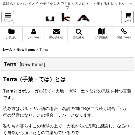
素晴らしいハンドメイド作品を１人でも多くの人に・・・旅するセレクトショッ
プ
メニュー
カート
カテゴリ
マイページ
問い合わせ
商品検索
ご利用案内
関連ページ
ホーム
>
New Items
>
Terra
Terra
[
New Items
]
Terra（手葉・ては）とは
Terraとはポルトガル語で＜大地・地球・土＞などの意味を持つ言葉
です。
読み方はポルトガル語の場合、名詞の間にRが二つ続く場合「ハ」
行の発音になり、この場合「テハ」となります。
私たちが暮らすこの地球の上で、大地からの恩恵に感謝し、なるべ
く自然から頂いたもので染めているので