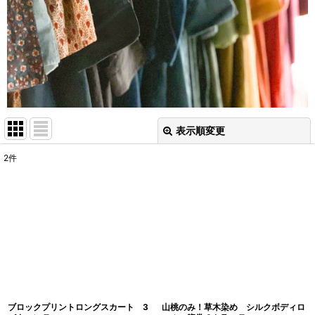
表示順変更
閉じる
2
件
表示数
:
並び順
:
絞り込む
ブロックプリントロングスカート 3
山桃のみ！草木染め シルクボディロ