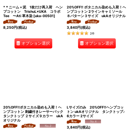
*＊ニーム＋泥 1枚だけ再入荷 ヘン
20%OFF!! ボタニカル染めも入荷！ヘ
プコットン TrishuL×UKA コラボ
ンプコットン 2ラインキャミソール
Tee 〜Ati 草木染
[
uka-00501
]
８パターン３サイズ ukAオリジナル
8,250
円
(税込)
3,840
円
(税込)
2
件
オプション選択
オプション選択
20%OFF!!ボタニカル染めも入荷！ヘ
Lサイズのみ 20%OFF!!ヘンプコッ
ンプコットン 刺繍付きレーサーバック
トン ukAオリジナル タンクトップ♪
タンクトップ ２サイズ９カラー ukA
6カラー 2サイズ
オリジナル
3,840
円
(税込)