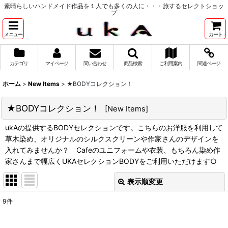
素晴らしいハンドメイド作品を１人でも多くの人に・・・旅するセレクトショッ
プ
メニュー
カート
カテゴリ
マイページ
問い合わせ
商品検索
ご利用案内
関連ページ
ホーム
>
New Items
>
★BODYコレクション！
★BODYコレクション！
[
New Items
]
ukAの提供するBODYセレクションです。こちらのお洋服を利用して
草木染め、オリジナルのシルクスクリーンや作家さんのデザインを
入れてみませんか？ Cafeのユニフォームや衣装、もちろん染め作
家さんまで幅広くUKAセレクションBODYをご利用いただけます○
表示順変更
閉じる
9
件
表示数
: