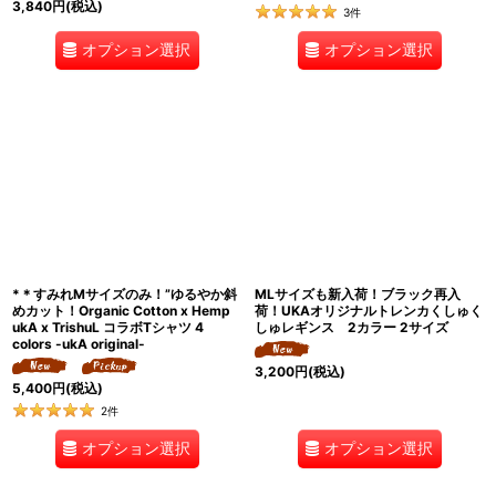
3,840
円
(税込)
3
件
オプション選択
オプション選択
*＊すみれMサイズのみ！”ゆるやか斜
MLサイズも新入荷！ブラック再入
めカット！Organic Cotton x Hemp
荷！UKAオリジナルトレンカくしゅく
ukA x TrishuL コラボTシャツ 4
しゅレギンス 2カラー 2サイズ
colors -ukA original-
3,200
円
(税込)
5,400
円
(税込)
2
件
オプション選択
オプション選択