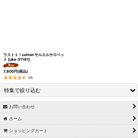
ラスト１！cotton サルエルサロペッ
ト
[
uka-51191
]
7,800
円
(税込)
2
件
特集で絞り込む
お問い合わせ
↓ 特集 ↓
ホーム
★最大６０％OFF SALE★
ショッピングカート
★BODYコレクション！