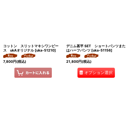
並び順
:
絞り込む
コットン スリットマキシワンピー
デニム甚平 SET ショートパンツまた
ス ukAオリジナル
[
uka-51210
]
はハーフパンツ
[
uka-51156
]
7,800
円
(税込)
21,800
円
(税込)
オプション選択