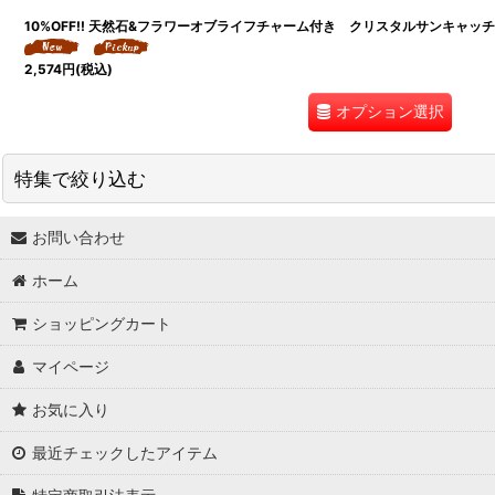
10%OFF!! 天然石&フラワーオブライフチャーム付き クリスタルサンキャッチャー
2,574
円
(税込)
オプション選択
特集で絞り込む
お問い合わせ
↓ 特集 ↓
ホーム
★最大６０％OFF SALE★
ショッピングカート
★BODYコレクション！
マイページ
★ukA kitchen＆Life (ukA キッチン&ライフ）
お気に入り
★Ethical Life Goods:エシカルライフ商品
最近チェックしたアイテム
★Original Select