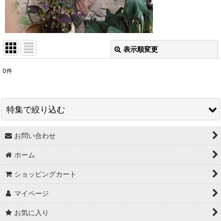
表示順変更
閉じる
0
件
表示数
:
並び順
:
特集で絞り込む
絞り込む
お問い合わせ
↓ 特集 ↓
ホーム
★最大６０％OFF SALE★
ショッピングカート
★BODYコレクション！
マイページ
★ukA kitchen＆Life (ukA キッチン&ライフ）
お気に入り