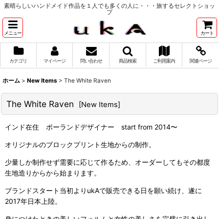
素晴らしいハンドメイド作品を１人でも多くの人に・・・旅するセレクトショッ
プ
メニュー
カート
カテゴリ
マイページ
問い合わせ
商品検索
ご利用案内
関連ページ
ホーム
>
New Items
>
The White Raven
The White Raven
[
New Items
]
インド在住 ポーランドデザイナー start from 2014〜
オリジナルのブロックプリント生地からの制作。
少量しか制作せず需要に応じて作るため、オーダーしてもその都度
生地造りからから始まります。
ブランドスタート当初よりukAで販売できる日を願い続け、遂に
2017年日本上陸。
身につけたときの美しいフォルムと女性の美しさを完璧に引き出し