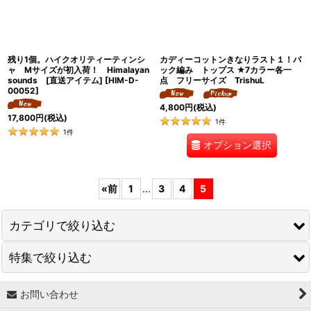
残り1個。ハイクオリティーティンシ
カディーコットンきなりラスト１！バ
ャ Mサイズが初入荷！ Himalayan
ック編み トップス ★7カラー各一
sounds [直送アイテム]
[
HIM-D-
点 フリーサイズ TrishuL
00052
]
4,800
円
(税込)
17,800
円
(税込)
1
件
1
件
オプション選択
«
前
1
...
3
4
5
カテゴリで絞り込む
特集で絞り込む
☆ Lady's wear
☆M e n s wear
お問い合わせ
↓ 特集 ↓