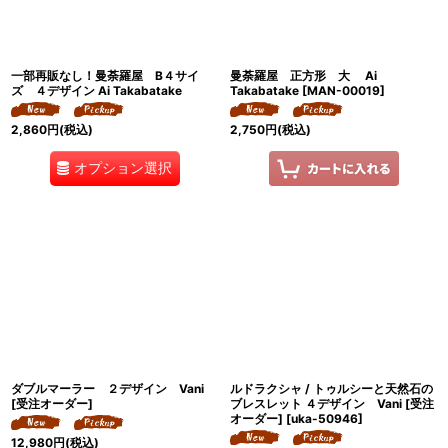
一部再販なし！曼荼羅屋 B４サイ
曼荼羅屋 正方形 大 Ai
ズ ４デザイン Ai Takabatake
Takabatake
[
MAN-00019
]
2,860
円
(税込)
2,750
円
(税込)
オプション選択
ダブルマーラー ２デザイン Vani
ルドラクシャ / トゥルシーと天然石の
[受注オーダー]
ブレスレット ４デザイン Vani [受注
オーダー]
[
uka-50946
]
12,980
円
(税込)