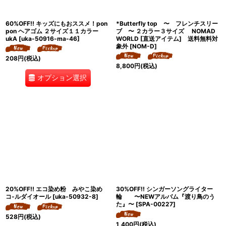
60%OFF!! キッズにもおススメ！pon
*Butterfly top 〜 フレンチスリー
pon ヘアゴム ２サイズ１１カラー
ブ 〜 ２カラー３サイズ NOMAD
ukA
[
uka-50916-ma-46
]
WORLD [直送アイテム] 送料無料対
象外
[
NOM-D
]
208
円
(税込)
8,800
円
(税込)
オプション選択
20%OFF!! エコ染め粉 みやこ染め
30%OFF!! シンガーソングライター
コ-ルダイオール
[
uka-50932-8
]
輪 〜NEWアルバム『渡り鳥のう
た』〜
[
SPA-00227
]
528
円
(税込)
1,400
円
(税込)