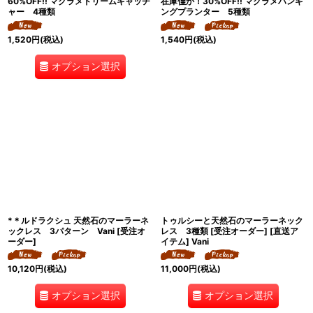
60%OFF!! マクラメドリームキャッチ
在庫僅か！30%OFF!! マクラメハンギ
ャー 4種類
ングプランター 5種類
1,520
円
(税込)
1,540
円
(税込)
オプション選択
*＊ルドラクシュ 天然石のマーラーネ
トゥルシーと天然石のマーラーネック
ックレス 3パターン Vani [受注オ
レス 3種類 [受注オーダー] [直送ア
ーダー]
イテム] Vani
10,120
円
(税込)
11,000
円
(税込)
オプション選択
オプション選択