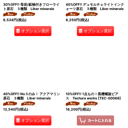
30%OFF!! 母岩/鉱物付きフローライ
40%OFF!! デュモルチェライトインク
ト原石 ３種類 Liber minarals
ォーツ原石 ３種類 Liber minerals
6,534
円
(税込)
8,250
円
(税込)
オプション選択
オプション選択
40%OFF!! No３のみ！ アクアマリン
10%OFF!! 1点もの！黒檀螺旋ピア
原石 ３種類 Liber minerals
ス Techura works
[
TEC-00068
]
12,540
円
(税込)
16,200
円
(税込)
オプション選択