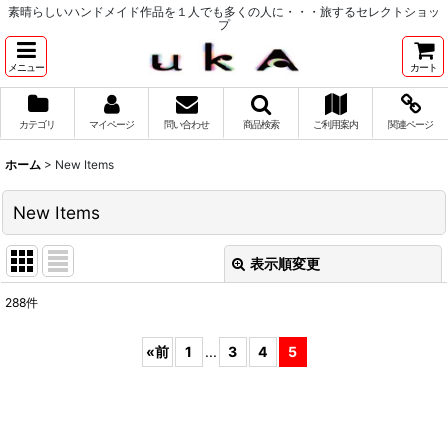
素晴らしいハンドメイド作品を１人でも多くの人に・・・旅するセレクトショッ
プ
メニュー
カート
カテゴリ
マイページ
問い合わせ
商品検索
ご利用案内
関連ページ
ホーム
>
New Items
New Items
表示順変更
閉じる
288
件
表示数
:
«
前
1
...
3
4
5
並び順
:
絞り込む