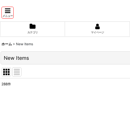
メニュー
カテゴリ
マイページ
ホーム
>
New Items
New Items
288
件
表示数
:
並び順
: