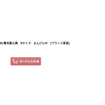
/遮光器土偶 Sサイズ まんだらや [ブランド直送]