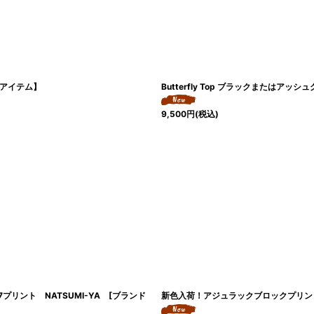
直送アイテム】
Butterfly Top ブラックまたはア
9,500
円
(税込)
リント NATSUMI-YA [ブランド
新色入荷！アジュラックブロックプリント