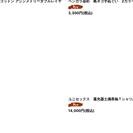
トン＆コットン アシンメトリーダブルレイヤ
ベンガラ染め 島ネコ手ぬぐい 2カラー
3,300
円
(税込)
ユニセックス 遮光器土偶長袖Ｔシャツ/
14,000
円
(税込)