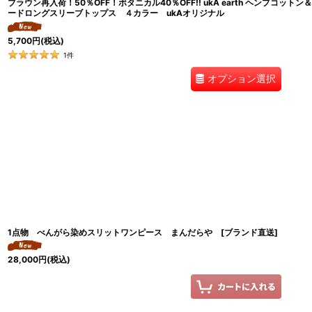
ブラウン再入荷！50％OFF！ボタニカル40％OFF!! ukA earth ヘンプコッ
ードロングスリーブトップス ４カラー ukAオリジナル
5,700
円
(税込)
1
件
オプション選択
1点物 べんがら染めスリットワンピース まんだらや [ブランド直送]
28,000
円
(税込)