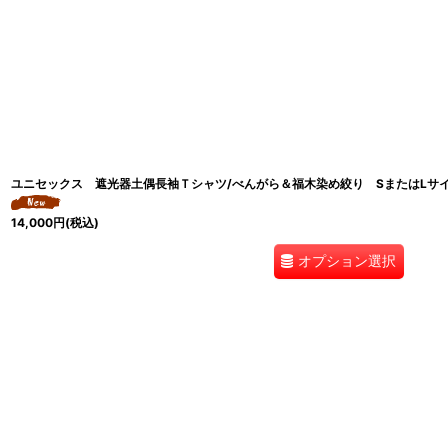
ユニセックス 遮光器土偶長袖Ｔシャツ/べんがら＆福木染め絞り SまたはLサイ
14,000
円
(税込)
オプション選択