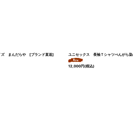
ズ まんだらや [ブランド直送]
ユニセックス 長袖Ｔシャツべんがら染め
12,000
円
(税込)