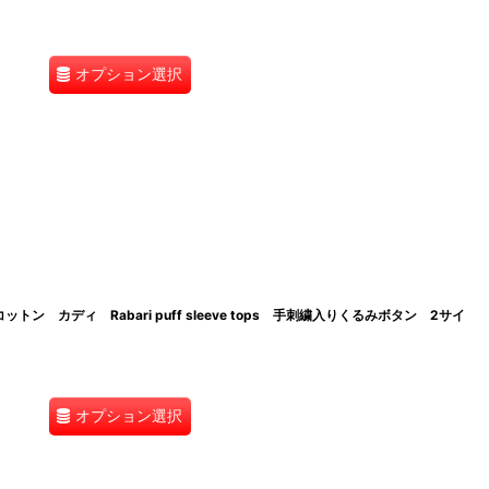
オプション選択
 カディ Rabari puff sleeve tops 手刺繍入りくるみボタン 2サイ
オプション選択