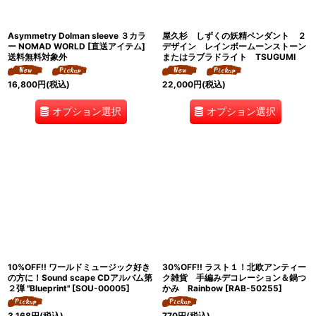
Asymmetry Dolman sleeve ３カラ
屋久杉 しずくの妖精ペンダント ２
ー NOMAD WORLD [直送アイテム]
デザイン レインボームーンストーン
送料無料対象外
またはラブラドライト TSUGUMI
16,800
円
(税込)
22,000
円
(税込)
オプション選択
オプション選択
10%OFF!! ワールドミュージック好き
30%OFF!! ラスト１！北欧アンティー
の方に！Sound scape CDアルバム第
ク雑貨 手編みデコレーション＆鍋つ
２弾 ''Blueprint''
[
SOU-00005
]
かみ Rainbow
[
RAB-50255
]
3,168
円
(税込)
770
円
(税込)