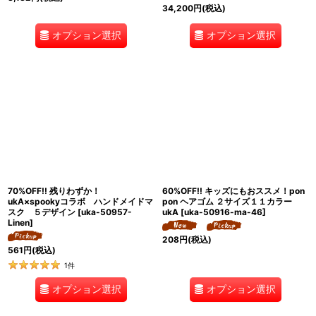
34,200
円
(税込)
オプション選択
オプション選択
70%OFF!! 残りわずか！
60%OFF!! キッズにもおススメ！pon
ukA×spookyコラボ ハンドメイドマ
pon ヘアゴム ２サイズ１１カラー
スク ５デザイン
[
uka-50957-
ukA
[
uka-50916-ma-46
]
Linen
]
208
円
(税込)
561
円
(税込)
1
件
オプション選択
オプション選択