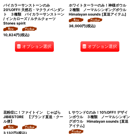
バイカラーサンストーンのみ
ホワイトターラーのみ！神様ボウル
20%OFF!! 天然石・マクラメペンダン
２種類 ノーマルシンギングボウル
ト ３種類 バイカラーサンストーン
Himalayan sounds [直送アイテム]
/ インカローズ / ルチルクォーツ
Stones spirit
36,000
円
(税込)
10,824
円
(税込)
オプション選択
オプション選択
花粉症に！ファイトイン じゃばら
L サウンドCのみ！10%OFF!! デザイ
JIBIESTORE 【ブランド直送・クー
ンボウル ３種類 ノーマルシンギン
ル便】
グボウル Himalayan sounds [直送
アイテム]
3,132
円
(税込)