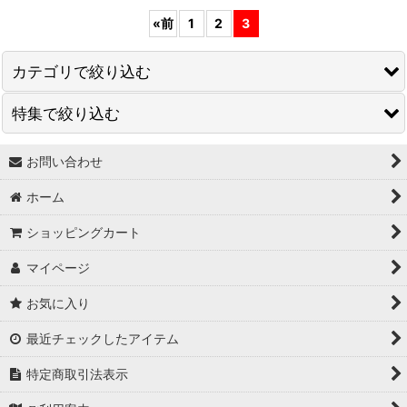
«
前
1
2
3
カテゴリで絞り込む
特集で絞り込む
☆ Lady's wear
☆M e n s wear
お問い合わせ
↓ 特集 ↓
ホーム
☆a c c e s s o r y
★最大６０％OFF SALE★
ショッピングカート
☆ g o o d s
★BODYコレクション！
マイページ
★ukA kitchen＆Life (ukA キッチン&ライフ）
お気に入り
★Ethical Life Goods:エシカルライフ商品
最近チェックしたアイテム
★Original Select
特定商取引法表示
★Handmade ~ハンドメイド~