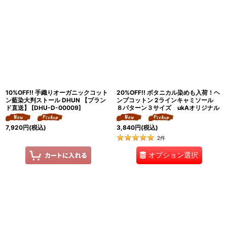
10%OFF!! 手織りオーガニックコット
20%OFF!! ボタニカル染めも入荷！ヘ
ン藍染大判ストール DHUN 【ブラン
ンプコットン 2ラインキャミソール
ド直送】
[
DHU-D-00009
]
８パターン３サイズ ukAオリジナル
7,920
円
(税込)
3,840
円
(税込)
2
件
オプション選択