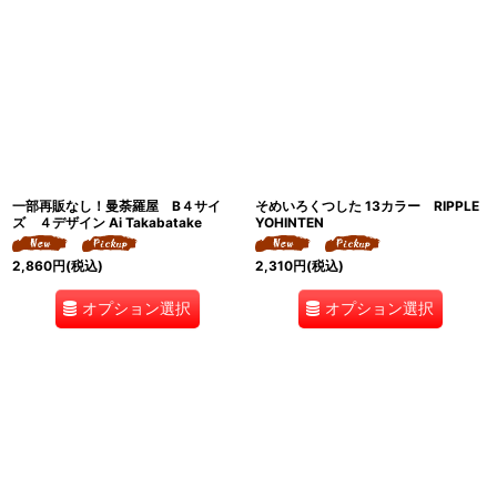
一部再販なし！曼荼羅屋 B４サイ
そめいろくつした 13カラー RIPPLE
ズ ４デザイン Ai Takabatake
YOHINTEN
2,860
円
(税込)
2,310
円
(税込)
オプション選択
オプション選択