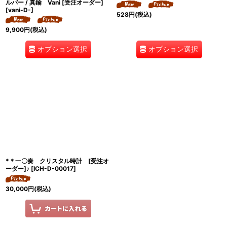
ルバー / 真鍮 Vani [受注オーダー]
[
vani-D-
]
528
円
(税込)
9,900
円
(税込)
オプション選択
オプション選択
*＊一〇奏 クリスタル時計 [受注オ
ーダー]♪
[
ICH-D-00017
]
30,000
円
(税込)