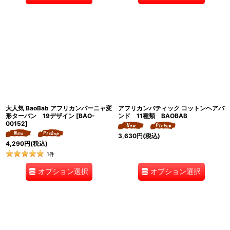
大人気 BaoBab アフリカンパーニャ変
アフリカンバティック コットンヘアバ
形ターバン 19デザイン
[
BAO-
ンド 11種類 BAOBAB
00152
]
3,630
円
(税込)
4,290
円
(税込)
1
件
オプション選択
オプション選択