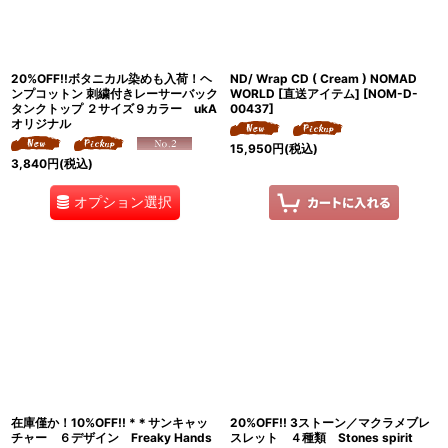
20%OFF!!ボタニカル染めも入荷！ヘ
ND/ Wrap CD ( Cream ) NOMAD
ンプコットン 刺繍付きレーサーバック
WORLD [直送アイテム]
[
NOM-D-
タンクトップ ２サイズ９カラー ukA
00437
]
オリジナル
15,950
円
(税込)
3,840
円
(税込)
オプション選択
在庫僅か！10%OFF!! *＊サンキャッ
20%OFF!! 3ストーン／マクラメブレ
チャー ６デザイン Freaky Hands
スレット ４種類 Stones spirit