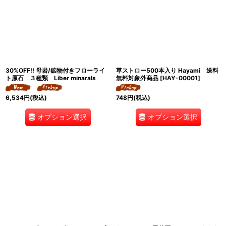
30%OFF!! 母岩/鉱物付きフローライ
草ストロー500本入り Hayami 送料
ト原石 ３種類 Liber minarals
無料対象外商品
[
HAY-00001
]
6,534
円
(税込)
748
円
(税込)
オプション選択
オプション選択