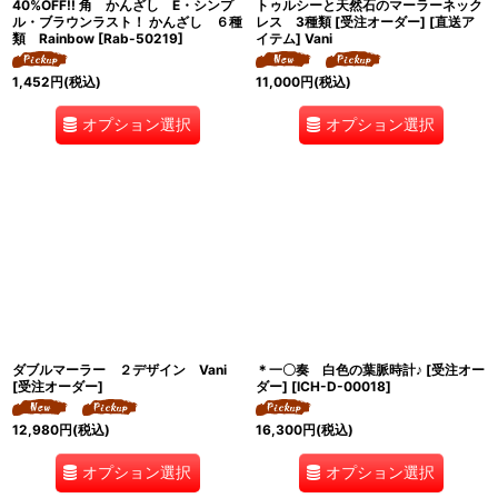
40%OFF!! 角 かんざし E・シンプ
トゥルシーと天然石のマーラーネック
ル・ブラウンラスト！ かんざし ６種
レス 3種類 [受注オーダー] [直送ア
類 Rainbow
[
Rab-50219
]
イテム] Vani
1,452
円
(税込)
11,000
円
(税込)
オプション選択
オプション選択
ダブルマーラー ２デザイン Vani
＊一〇奏 白色の葉脈時計♪ [受注オー
[受注オーダー]
ダー]
[
ICH-D-00018
]
12,980
円
(税込)
16,300
円
(税込)
オプション選択
オプション選択