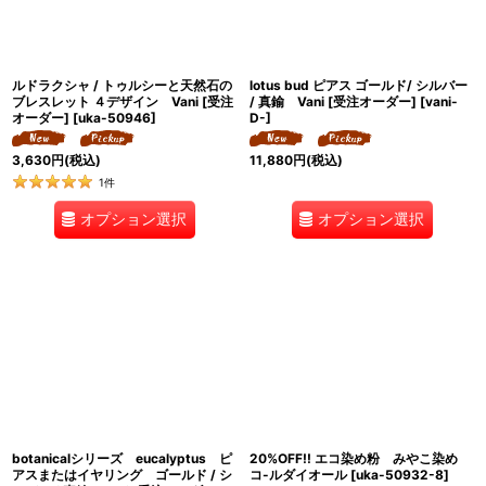
ルドラクシャ / トゥルシーと天然石の
lotus bud ピアス ゴールド/ シルバー
ブレスレット ４デザイン Vani [受注
/ 真鍮 Vani [受注オーダー]
[
vani-
オーダー]
[
uka-50946
]
D-
]
3,630
円
(税込)
11,880
円
(税込)
1
件
オプション選択
オプション選択
botanicalシリーズ eucalyptus ピ
20%OFF!! エコ染め粉 みやこ染め
アスまたはイヤリング ゴールド / シ
コ-ルダイオール
[
uka-50932-8
]