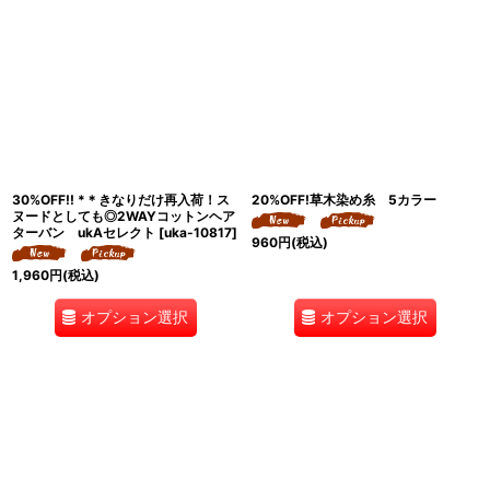
30%OFF!! *＊きなりだけ再入荷！ス
20%OFF!草木染め糸 5カラー
ヌードとしても◎2WAYコットンヘア
ターバン ukAセレクト
[
uka-10817
]
960
円
(税込)
1,960
円
(税込)
オプション選択
オプション選択