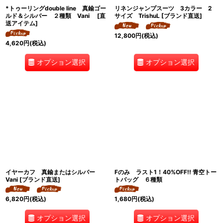
*トゥーリングdouble line 真鍮ゴー
リネンジャンプスーツ 3カラー 2
ルド＆シルバー ２種類 Vani [直
サイズ TrishuL [ブランド直送]
送アイテム]
12,800
円
(税込)
4,620
円
(税込)
オプション選択
オプション選択
イヤーカフ 真鍮またはシルバー
Fのみ ラスト1！40%OFF!! 青空トー
Vani [ブランド直送]
トバッグ ６種類
6,820
円
(税込)
1,680
円
(税込)
オプション選択
オプション選択