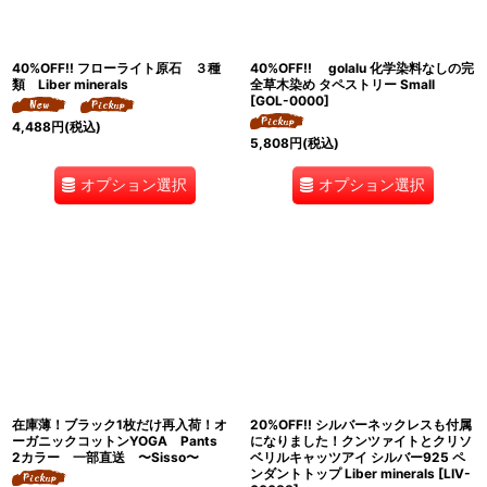
40%OFF!! フローライト原石 ３種
40%OFF!! golalu 化学染料なしの完
類 Liber minerals
全草木染め タペストリー Small
[
GOL-0000
]
4,488
円
(税込)
5,808
円
(税込)
オプション選択
オプション選択
在庫薄！ブラック1枚だけ再入荷！オ
20%OFF!! シルバーネックレスも付属
ーガニックコットンYOGA Pants
になりました！クンツァイトとクリソ
2カラー 一部直送 〜Sisso〜
ベリルキャッツアイ シルバー925 ペ
ンダントトップ Liber minerals
[
LIV-