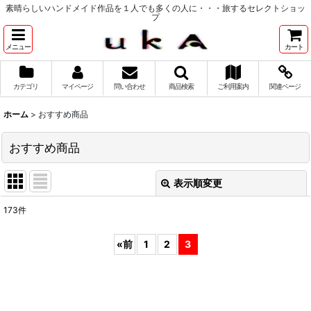
素晴らしいハンドメイド作品を１人でも多くの人に・・・旅するセレクトショッ
プ
メニュー
カート
カテゴリ
マイページ
問い合わせ
商品検索
ご利用案内
関連ページ
ホーム
>
おすすめ商品
おすすめ商品
表示順変更
閉じる
173
件
表示数
:
«
前
1
2
3
並び順
:
絞り込む