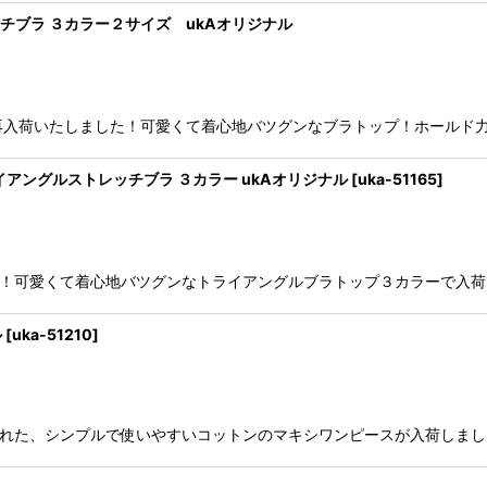
ストレッチブラ ３カラー２サイズ ukAオリジナル
イズになって再入荷いたしました！可愛くて着心地バツグンなブラトップ！ホールド
 トライアングルストレッチブラ ３カラー ukAオリジナル
[
uka-51165
]
締付け感なし！可愛くて着心地バツグンなトライアングルブラトップ３カラーで入荷
ル
[
uka-51210
]
優れた、シンプルで使いやすいコットンのマキシワンピースが入荷しま