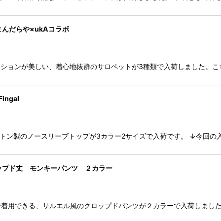
んだらや×ukAコラボ
デーションが美しい、着心地抜群のサロペットが3種類で入荷しました。こ
ngal
コットン製のノースリーブトップが3カラー2サイズで入荷です。 ↓今回の
ロップド丈 モンキーパンツ ２カラー
着用できる、サルエル風のクロップドパンツが２カラーで入荷しました