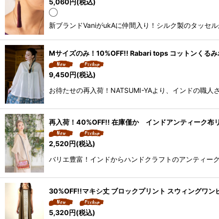
5,060
円
(税込)
◯
新ブランドVaniがukAに仲間入り！シルク製のタッ
Mサイズのみ！10%OFF!! Rabari tops コットンく
9,450
円
(税込)
お待たせの再入荷！NATSUMI-YAより、インドの職
再入荷！40%OFF!! 在庫僅か インドアンティーク
2,520
円
(税込)
バリエ豊富！インドからハンドクラフトのアンティーク
30%OFF!!マキシ丈 ブロックプリント スウィングワ
5,320
円
(税込)