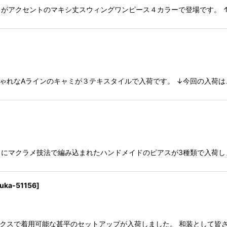
トがアクセントのマキシ丈スウィングワンピース４カラーで登場です。 
ゃれなAラインのキャミが３テキスタイルで入荷です。 ↓今回の入荷はこ
にマクラメ技法で編み込まれたハンドメイドのピアスが3種類で入荷し
uka-51156
]
ックスで着用可能な甚平のセットアップが入荷しました。 和装として皆