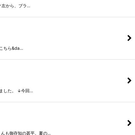
↑左から、ブラ…
ちら&da…
ました。 ↓今回…
さんも御存知の甚平。夏の…