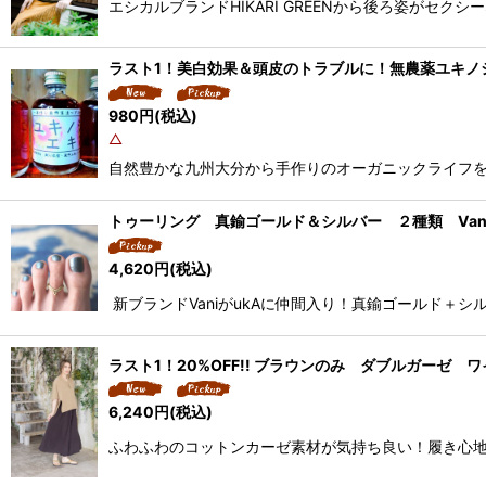
エシカルブランドHIKARI GREENから後ろ姿がセ
ラスト1！美白効果＆頭皮のトラブルに！無農薬ユキノ
980
円
(税込)
△
自然豊かな九州大分から手作りのオーガニックライフを
トゥーリング 真鍮ゴールド＆シルバー ２種類 Vani
4,620
円
(税込)
新ブランドVaniがukAに仲間入り！真鍮ゴールド＋
ラスト1！20%OFF!! ブラウンのみ ダブルガーゼ 
6,240
円
(税込)
ふわふわのコットンカーゼ素材が気持ち良い！履き心地