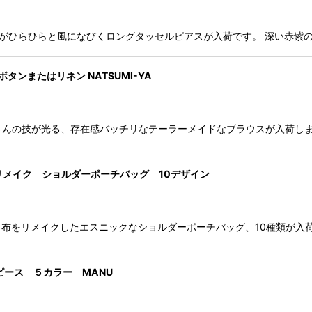
セルがひらひらと風になびくロングタッセルピアスが入荷です。 深い赤紫
るみボタンまたはリネン NATSUMI-YA
人さんの技が光る、存在感バッチリなテーラーメイドなブラウスが入荷しました
布リメイク ショルダーポーチバッグ 10デザイン
布をリメイクしたエスニックなショルダーポーチバッグ、10種類が入荷
ンピース ５カラー MANU