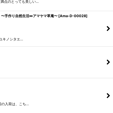
しさ満点のとっても美しい…
 〜手作り自然生活∞アマヤマ草庵〜
[
Ama-D-00028
]
ユキノシタエ…
回の入荷は、こち…