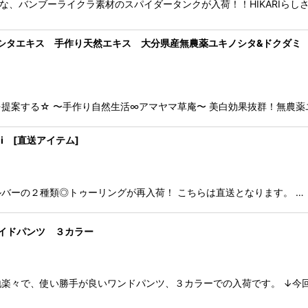
クシーな、バンブーライクラ素材のスパイダータンクが入荷！！HIKARIら
シタエキス 手作り天然エキス 大分県産無農薬ユキノシタ&ドクダミ
提案する☆ 〜手作り自然生活∞アマヤマ草庵〜 美白効果抜群！無農薬
 [直送アイテム]
シルバーの２種類◎トゥーリングが再入荷！ こちらは直送となります。 …
ワイドパンツ ３カラー
楽々で、使い勝手が良いワンドパンツ、３カラーでの入荷です。 ↓今