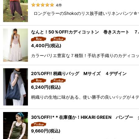
4
件
ロングセラーのShokoのリス族手縫いリネンパンツ☆
なんと！50％OFF!カディコットン 巻きスカート ７
4,400
円
(税込)
カラーバリエ豊富な７種類！手紡ぎ手織りのカディコッ
20%OFF!! 柄織りバッグ Mサイズ ４デザイン
6,240
円
(税込)
柄織りの生地に味がある、使い勝手の良いバッグが４デ
30%OFF!!*＊在庫僅か！HIKARI GREEN バ
9,660
円
(税込)