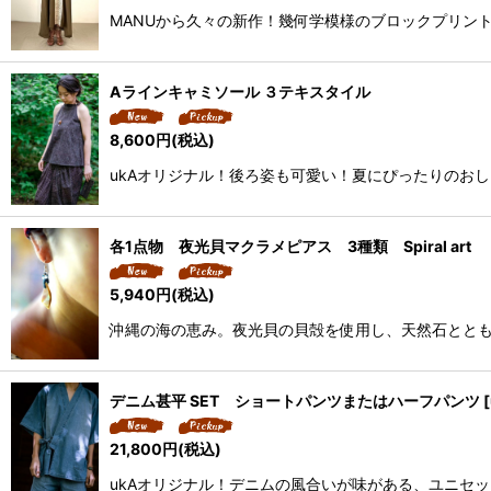
MANUから久々の新作！幾何学模様のブロックプリン
Aラインキャミソール ３テキスタイル
8,600
円
(税込)
ukAオリジナル！後ろ姿も可愛い！夏にぴったりのおし
各1点物 夜光貝マクラメピアス 3種類 Spiral art
5,940
円
(税込)
沖縄の海の恵み。夜光貝の貝殻を使用し、天然石ととも
デニム甚平 SET ショートパンツまたはハーフパンツ
[
21,800
円
(税込)
ukAオリジナル！デニムの風合いが味がある、ユニセ