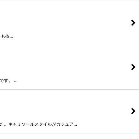
力も抜…
です。 …
した。キャミソールスタイルがカジュア…