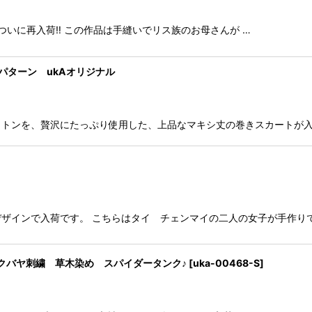
ついに再入荷‼ この作品は手縫いでリス族のお母さんが …
パターン ukAオリジナル
トンを、贅沢にたっぷり使用した、上品なマキシ丈の巻きスカートが入
ザインで入荷です。 こちらはタイ チェンマイの二人の女子が手作り
ンブー クバヤ刺繍 草木染め スパイダータンク♪
[
uka-00468-S
]