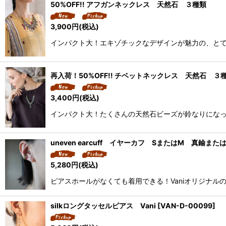
50%OFF!! アフガンネックレス 天然石 ３種類
3,900
円
(税込)
インパクト大！エキゾチックなデザインが魅力の、とて
再入荷！50%OFF!! チベットネックレス 天然石 ３
3,400
円
(税込)
インパクト大！たくさんの天然石ビーズが鈴なりになっ
uneven earcuff イヤーカフ SまたはM 真鍮また
5,280
円
(税込)
ピアスホールがなくても着用できる！Vaniオリジナ
silkロングタッセルピアス Vani
[
VAN-D-00099
]