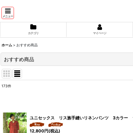
メニュー
カテゴリ
マイページ
ホーム
>
おすすめ商品
おすすめ商品
173
件
表示数
:
並び順
:
ユニセックス リス族手縫いリネンパンツ 3カラー ★
12,800
円
(税込)