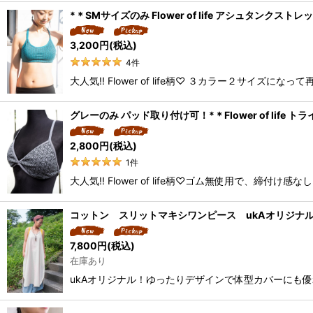
*＊SMサイズのみ Flower of life アシュタンク
3,200
円
(税込)
4
件
大人気!! Flower of life柄♡ ３カラー２サ
グレーのみ パッド取り付け可！*＊Flower of life
2,800
円
(税込)
1
件
大人気!! Flower of life柄♡ゴム無使用で、
コットン スリットマキシワンピース ukAオリジナ
7,800
円
(税込)
在庫あり
ukAオリジナル！ゆったりデザインで体型カバーにも