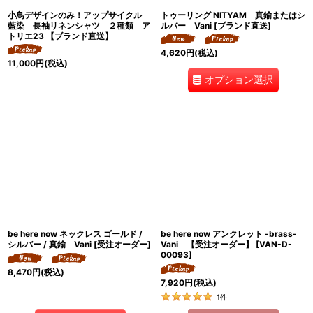
小鳥デザインのみ！アップサイクル
トゥーリング NITYAM 真鍮またはシ
藍染 長袖リネンシャツ ２種類 ア
ルバー Vani [ブランド直送]
トリエ23 【ブランド直送】
4,620
円
(税込)
11,000
円
(税込)
オプション選択
be here now ネックレス ゴールド /
be here now アンクレット -brass-
シルバー / 真鍮 Vani [受注オーダー]
Vani 【受注オーダー】
[
VAN-D-
00093
]
8,470
円
(税込)
7,920
円
(税込)
1
件