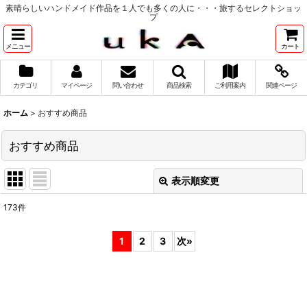
素晴らしいハンドメイド作品を１人でも多くの人に・・・旅するセレクトショッ
プ
メニュー
カート
カテゴリ
マイページ
問い合わせ
商品検索
ご利用案内
関連ページ
ホーム
>
おすすめ商品
おすすめ商品
表示順変更
閉じる
173
件
表示数
:
1
2
3
次
»
並び順
:
絞り込む