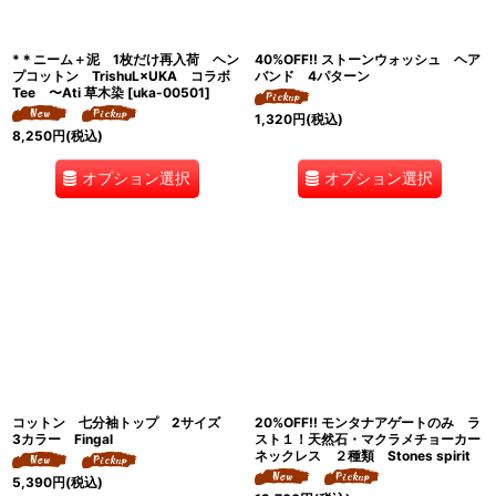
*＊ニーム＋泥 1枚だけ再入荷 ヘン
40%OFF!! ストーンウォッシュ ヘア
プコットン TrishuL×UKA コラボ
バンド 4パターン
Tee 〜Ati 草木染
[
uka-00501
]
1,320
円
(税込)
8,250
円
(税込)
オプション選択
オプション選択
コットン 七分袖トップ 2サイズ
20%OFF!! モンタナアゲートのみ ラ
3カラー Fingal
スト１！天然石・マクラメチョーカー
ネックレス ２種類 Stones spirit
5,390
円
(税込)