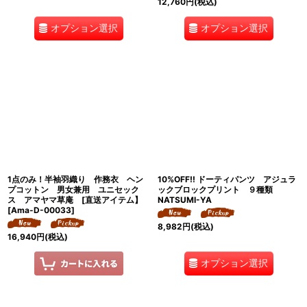
12,760
円
(税込)
オプション選択
オプション選択
1点のみ！半袖羽織り 作務衣 ヘン
10%OFF!! ドーティパンツ アジュラ
プコットン 男女兼用 ユニセック
ックブロックプリント ９種類
ス アマヤマ草庵 [直送アイテム】
NATSUMI-YA
[
Ama-D-00033
]
8,982
円
(税込)
16,940
円
(税込)
オプション選択