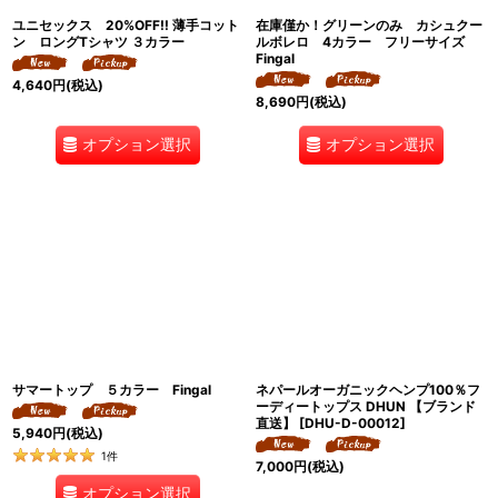
ユニセックス 20%OFF!! 薄手コット
在庫僅か！グリーンのみ カシュクー
ン ロングTシャツ ３カラー
ルボレロ 4カラー フリーサイズ
Fingal
4,640
円
(税込)
8,690
円
(税込)
オプション選択
オプション選択
サマートップ ５カラー Fingal
ネパールオーガニックヘンプ100％フ
ーディートップス DHUN 【ブランド
直送】
[
DHU-D-00012
]
5,940
円
(税込)
1
件
7,000
円
(税込)
オプション選択