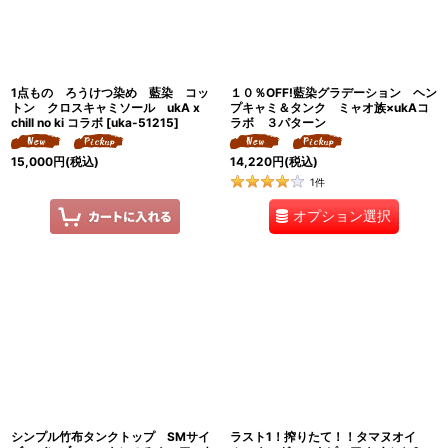
1点もの ろうけつ染め 藍染 コッ
１０％OFF!藍染グラデーション ヘン
トン クロスキャミソール ukA x
プキャミ＆タンク ミャオ族×ukAコ
chill no ki コラボ
[
uka-51215
]
ラボ ３パターン
15,000
円
(税込)
14,220
円
(税込)
1
件
オプション選択
シンプル竹布タンクトップ SMサイ
ラスト1！搾りたて！！タマヌオイ