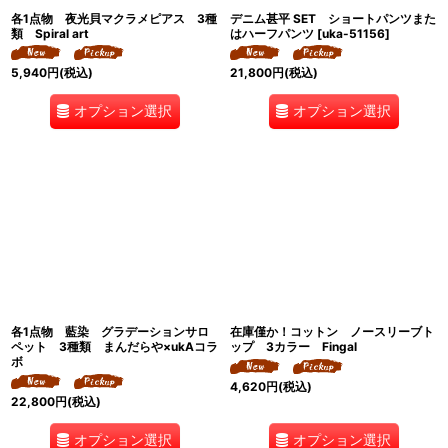
各1点物 夜光貝マクラメピアス 3種
デニム甚平 SET ショートパンツまた
類 Spiral art
はハーフパンツ
[
uka-51156
]
5,940
円
(税込)
21,800
円
(税込)
オプション選択
オプション選択
各1点物 藍染 グラデーションサロ
在庫僅か！コットン ノースリーブト
ペット 3種類 まんだらや×ukAコラ
ップ 3カラー Fingal
ボ
4,620
円
(税込)
22,800
円
(税込)
オプション選択
オプション選択