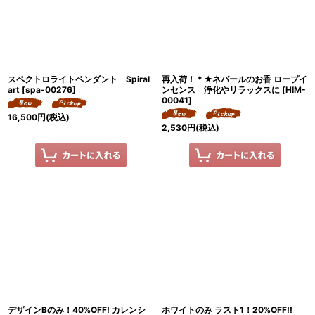
スペクトロライトペンダント Spiral
再入荷！＊★ネパールのお香 ロープイ
art
[
spa-00276
]
ンセンス 浄化やリラックスに
[
HIM-
00041
]
16,500
円
(税込)
2,530
円
(税込)
デザインBのみ！40%OFF! カレンシ
ホワイトのみ ラスト1！20%OFF!!