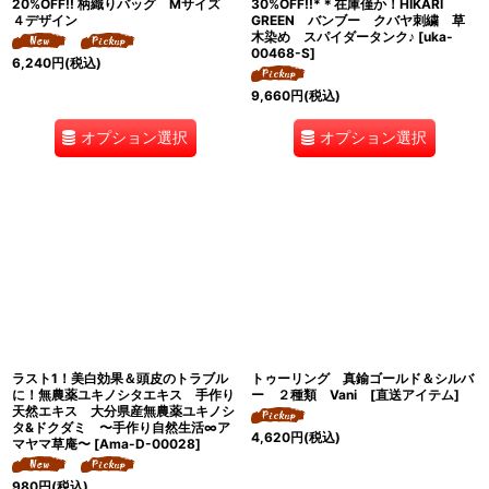
20%OFF!! 柄織りバッグ Mサイズ
30%OFF!!*＊在庫僅か！HIKARI
４デザイン
GREEN バンブー クバヤ刺繍 草
木染め スパイダータンク♪
[
uka-
00468-S
]
6,240
円
(税込)
9,660
円
(税込)
オプション選択
オプション選択
ラスト1！美白効果＆頭皮のトラブル
トゥーリング 真鍮ゴールド＆シルバ
に！無農薬ユキノシタエキス 手作り
ー ２種類 Vani [直送アイテム]
天然エキス 大分県産無農薬ユキノシ
タ&ドクダミ 〜手作り自然生活∞ア
4,620
円
(税込)
マヤマ草庵〜
[
Ama-D-00028
]
980
円
(税込)