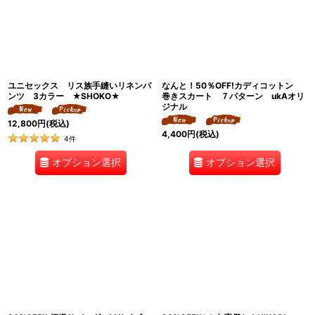
ユニセックス リス族手縫いリネンパ
なんと！50％OFF!カディコットン
ンツ 3カラー ★SHOKO★
巻きスカート ７パターン ukAオリ
ジナル
12,800
円
(税込)
4,400
円
(税込)
4
件
オプション選択
オプション選択