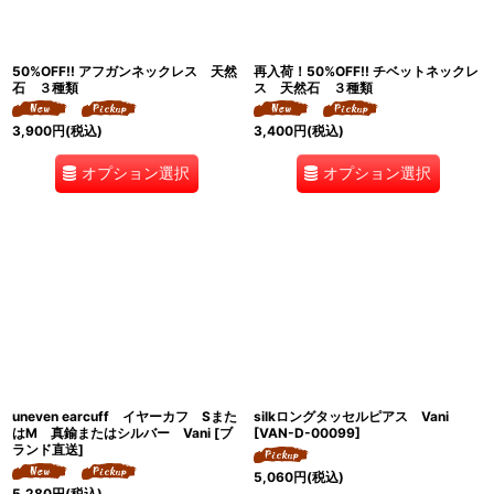
50%OFF!! アフガンネックレス 天然
再入荷！50%OFF!! チベットネックレ
石 ３種類
ス 天然石 ３種類
3,900
円
(税込)
3,400
円
(税込)
オプション選択
オプション選択
uneven earcuff イヤーカフ Sまた
silkロングタッセルピアス Vani
はM 真鍮またはシルバー Vani [ブ
[
VAN-D-00099
]
ランド直送]
5,060
円
(税込)
5,280
円
(税込)