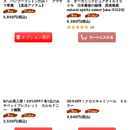
ズ バンブーコットンのみ！ アマヤ
ル オーガニックピュアオイル１０
マ草庵 【直送アイテム】
０％ 日本最後の秘境 西表島産
natural spirits select
[
uka-51220
]
5,830
円
(税込)
6,380
円
(税込)
2
件
オプション選択
Bのみ再入荷！20%OFF!! 各1点のみ
30％OFF！クロスキャミソール ４カ
チベットブレスレット カルセドニ
ラー
ー ３種類
3,640
円
(税込)
3,520
円
(税込)