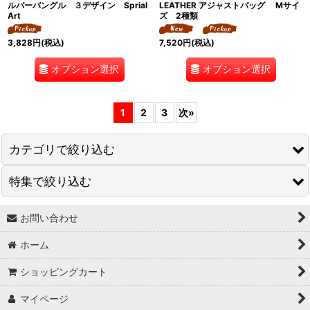
ルバーバングル ３デザイン Sprial
LEATHER アジャストバッグ Mサイ
Art
ズ 2種類
3,828
円
(税込)
7,520
円
(税込)
オプション選択
オプション選択
1
2
3
次
»
カテゴリで絞り込む
特集で絞り込む
☆ Lady's wear
☆M e n s wear
お問い合わせ
↓ 特集 ↓
ホーム
☆a c c e s s o r y
★最大６０％OFF SALE★
ショッピングカート
☆ g o o d s
★BODYコレクション！
マイページ
★ukA kitchen＆Life (ukA キッチン&ライフ）