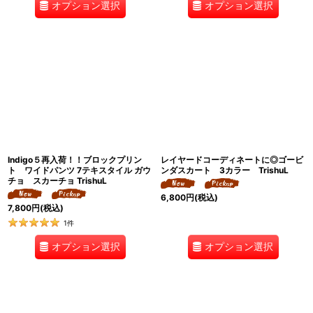
オプション選択
オプション選択
Indigo５再入荷！！ブロックプリン
レイヤードコーディネートに◎ゴービ
ト ワイドパンツ 7テキスタイル ガウ
ンダスカート 3カラー TrishuL
チョ スカーチョ TrishuL
6,800
円
(税込)
7,800
円
(税込)
1
件
オプション選択
オプション選択