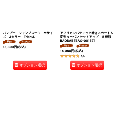
バンブー ジャンプスーツ Mサイ
アフリカンバティック巻きスカート＆
ズ 3カラー TrishuL
変形ターバン セットアップ ５種類
BAOBAB
[
BAO-00157
]
15,800
円
(税込)
14,080
円
(税込)
1
件
オプション選択
オプション選択